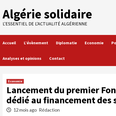
Skip
Algérie solidaire
to
content
L'ESSENTIEL DE L'ACTUALITÉ ALGÉRIENNE
Accueil
L’évènement
Diplomatie
Economie
Po
Analyses et opinions
Contact
Economie
Lancement du premier Fond
dédié au financement des s
12 mois ago
Rédaction