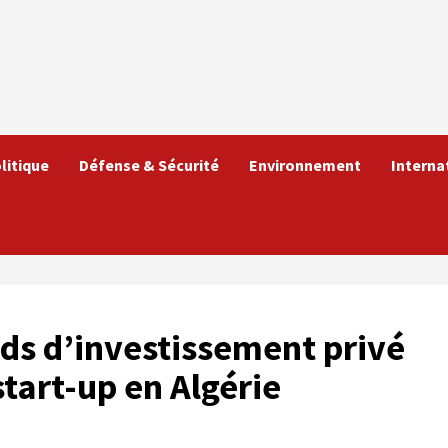
litique
Défense & Sécurité
Environnement
Interna
s d’investissement privé
tart-up en Algérie