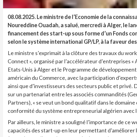
08.08.2025.
Le ministre de l’Economie de la connaiss
Noureddine Ouadah, a salué, mercredi à Alger, le la
financement des start-up sous forme d’un Fonds com
selon le système international GP/LP, à la faveur des
Le ministre s’exprimait à la clôture des travaux du wo
Connect », organisé par l’accélérateur d’entreprises « 
Etats-Unis à Alger et le Programme de développement
américain du Commerce, avec la participation d’experts
ainsi que d’investisseurs des secteurs public et privé.
sur un partenariat entre les associés commandités (Ge
Partners), « se veut un bond qualitatif dans le domaine
conformité du système entrepreneurial algérien avec l
Par ailleurs, le ministre a souligné l’importance de ce
capacités des start-up en leur permettant d’améliorer l