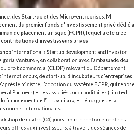
ance, des Start-up et des Micro-entreprises, M.
ncement du premier fonds d’investissement privé dédié 
mun de placement à risque (FCPR), lequel a été créé
 contributions d’investisseurs privés.
rkshop international « Startup development and Investor
Algeria Venture », en collaboration avec l’ambassade des
 du droit commercial (CLDP) relevant du Département
 internationaux, de start-up, d’incubateurs d’entreprises
 D’après le ministre, l’adoption du système FCPR, qui repos
neral Partners) et les associés commanditaires (Limited
 du financement de l’innovation », et témoigne de la
es normes internationales.
 workshop de quatre (04) jours, pour le renforcement des
eurs offres aux investisseurs, à travers des séances de