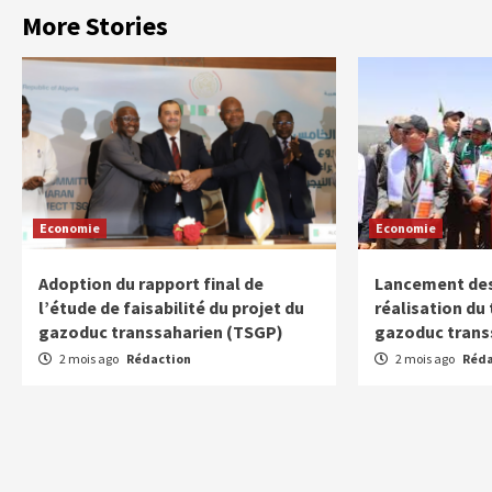
More Stories
Economie
Economie
Adoption du rapport final de
Lancement des
l’étude de faisabilité du projet du
réalisation du
gazoduc transsaharien (TSGP)
gazoduc trans
2 mois ago
Rédaction
2 mois ago
Réda