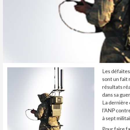
Les défaites
sont un fait
résultats ré
dans sa guer
La dernière
l’ANP contre
à sept milit
Pour faire f