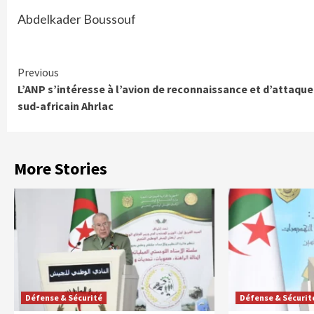
Abdelkader Boussouf
Continue
Previous
L’ANP s’intéresse à l’avion de reconnaissance et d’attaque
Reading
sud-africain Ahrlac
More Stories
Défense & Sécurité
Défense & Sécurit