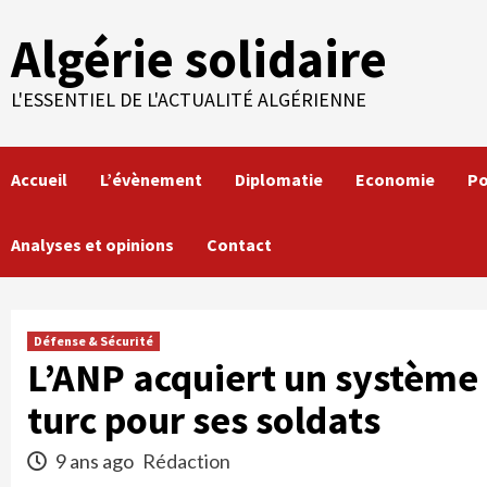
Skip
Algérie solidaire
to
content
L'ESSENTIEL DE L'ACTUALITÉ ALGÉRIENNE
Accueil
L’évènement
Diplomatie
Economie
Po
Analyses et opinions
Contact
Défense & Sécurité
L’ANP acquiert un système 
turc pour ses soldats
9 ans ago
Rédaction