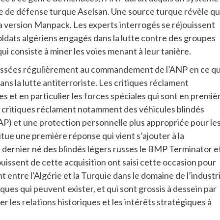
rme de défense turque Aselsan. Une source turque révèle q
a version Manpack. Les experts interrogés se réjouissent
 soldats algériens engagés dans la lutte contre des groupes
ui consiste à miner les voies menant à leur tanière.
ressées régulièrement au commandement de l’ANP en ce qu
s la lutte antiterroriste. Les critiques réclament
 et en particulier les forces spéciales qui sont en premiè
es critiques réclament notamment des véhicules blindés
P) et une protection personnelle plus appropriée pour le
tue une première réponse qui vient s’ajouter à la
 dernier né des blindés légers russes le BMP Terminator e
issent de cette acquisition ont saisi cette occasion pour
 entre l’Algérie et la Turquie dans le domaine de l’industr
es qui peuvent exister, et qui sont grossis à dessein par
er les relations historiques et les intérêts stratégiques à