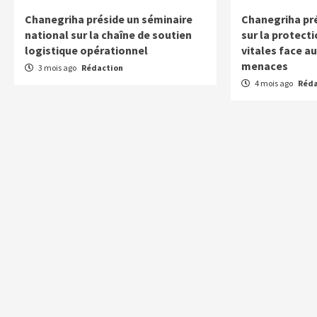
Chanegriha préside un séminaire
Chanegriha pré
national sur la chaîne de soutien
sur la protecti
logistique opérationnel
vitales face a
menaces
3 mois ago
Rédaction
4 mois ago
Réda