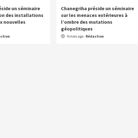
side un séminaire
Chanegriha préside un séminaire
on des installations
sur les menaces extérieures à
ux nouvelles
l’ombre des mutations
géopolitiques
ction
4 mois ago
Rédaction