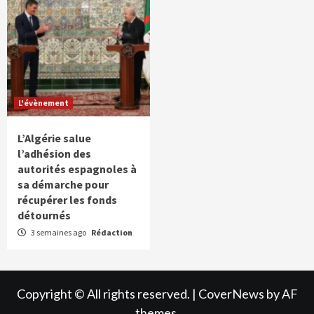
L'évènement
L’Algérie salue
l’adhésion des
autorités espagnoles à
sa démarche pour
récupérer les fonds
détournés
3 semaines ago
Rédaction
Copyright © All rights reserved.
|
CoverNews
by AF
themes.