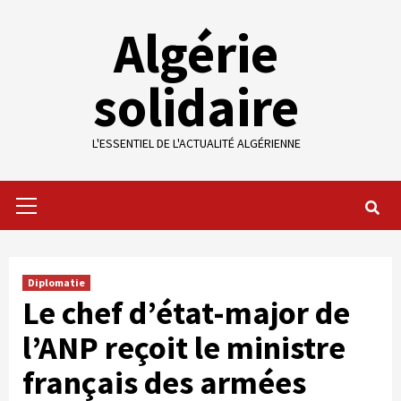
Skip
Algérie
to
content
solidaire
L'ESSENTIEL DE L'ACTUALITÉ ALGÉRIENNE
Primary
Menu
Diplomatie
Le chef d’état-major de
l’ANP reçoit le ministre
français des armées