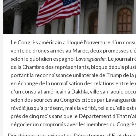
Le Congrès américain a bloqué l’ouverture d’un cons
vente de drones armés au Maroc, deux promesses clés
selon le quotidien espagnol
Lavanguardia.
Le journal 
de la Chambre des représentants, bloque depuis plus
portant la reconnaissance unilatérale de Trump de la
en échange de la normalisation des relations entre le r
d’un consulat américain à Dakhla, ville sahraouie oc
selon des sources au Congrès citées par Lavanguardi
révélé jusqu’à présent, mais la vérité, telle qu’elle est
près de cinq mois sans que le Département d’Etat n’ai
négocier un compromis avec les membres du Congrès
Des démocrates exigent du Département d’Etat de se di