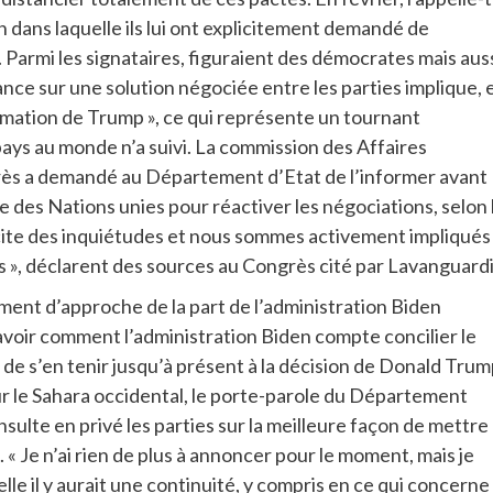
n dans laquelle ils lui ont explicitement demandé de
 Parmi les signataires, figuraient des démocrates mais aus
tance sur une solution négociée entre les parties implique, 
lamation de Trump », ce qui représente un tournant
pays au monde n’a suivi. La commission des Affaires
ès a demandé au Département d’Etat de l’informer avant
e des Nations unies pour réactiver les négociations, selon 
scite des inquiétudes et nous sommes activement impliqués
 », déclarent des sources au Congrès cité par Lavanguardi
nt d’approche de la part de l’administration Biden
avoir comment l’administration Biden compte concilier le
n de s’en tenir jusqu’à présent à la décision de Donald Tru
r le Sahara occidental, le porte-parole du Département
ulte en privé les parties sur la meilleure façon de mettre
. « Je n’ai rien de plus à annoncer pour le moment, mais je
le il y aurait une continuité, y compris en ce qui concerne