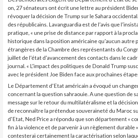
on, 27 sénateurs ont écrit une lettre au président Bide
révoquer la décision de Trump sur le Sahara occidental.
des républicains. Lavanguardia est de l’avis que l’insis
pratique, « une prise de distance par rapport à la proc
historique dans la position américaine qu’aucun autre 
étrangères de la Chambre des représentants du Congr
juillet de l’état d’avancement des contacts dans le cadr
journal. « L’impact des politiques de Donald Trump su
avec le président Joe Biden face aux prochaines étapes
Le Département d’Etat américain a évoqué un changeme
concernant la question sahraouie. A une question de s
message sur le retour du multilatéralisme et la décisio
de reconnaître la prétendue souveraineté du Maroc su
d’Etat, Ned Price a répondu que son département « cons
fin à la violence et de parvenir à un règlement durable »
contesterai certainement la caractérisation selon laquel