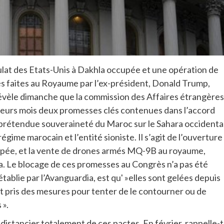
ulat des Etats-Unis à Dakhla occupée et une opération de
 faites au Royaume par l’ex-président, Donald Trump,
révèle dimanche que la commission des Affaires étrangères
ieurs mois deux promesses clés contenues dans l’accord
 prétendue souveraineté du Maroc sur le Sahara occidenta
égime marocain et l’entité sioniste. Il s’agit de l’ouverture
cupée, et la vente de drones armés MQ-9B au royaume,
a. Le blocage de ces promesses au Congrès n’a pas été
 établie par l’Avanguardia, est qu' »elles sont gelées depuis
t pris des mesures pour tenter de le contourner ou de
 ».
stancier totalement de ces pactes. En février, rappelle-t