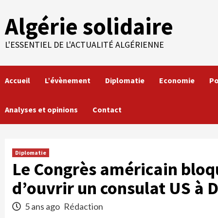
Skip
Algérie solidaire
to
content
L'ESSENTIEL DE L'ACTUALITÉ ALGÉRIENNE
Accueil
L’évènement
Diplomatie
Economie
Po
Analyses et opinions
Contact
Diplomatie
Le Congrès américain bloq
d’ouvrir un consulat US à 
5 ans ago
Rédaction