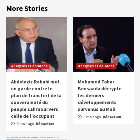
More Stories
Analyses et opinions
Analyses et opinions
Abdelaziz Rahabi met
Mohamed Tahar
en garde contre le
Bensaada décrypte
plan de transfert de la
les derniers
souveraineté du
développements
peuple sahraoui vers
survenus au Mali
celle de l’occupant
3 mois ago
Rédaction
3 mois ago
Rédaction