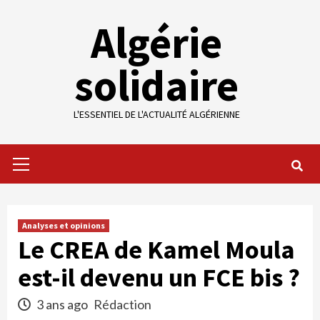
Skip
Algérie
to
content
solidaire
L'ESSENTIEL DE L'ACTUALITÉ ALGÉRIENNE
Primary
Menu
Analyses et opinions
Le CREA de Kamel Moula
est-il devenu un FCE bis ?
3 ans ago
Rédaction