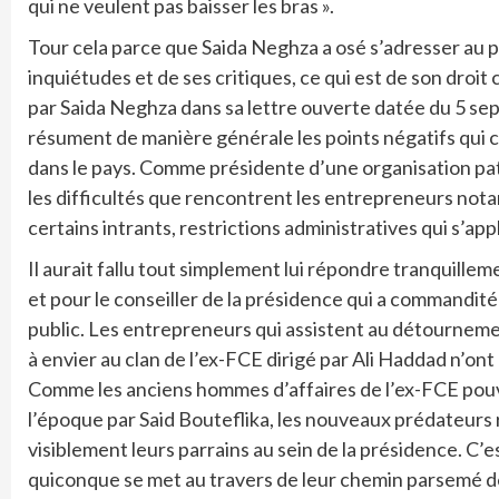
qui ne veulent pas baisser les bras ».
Tour cela parce que Saida Neghza a osé s’adresser au pr
inquiétudes et de ses critiques, ce qui est de son droi
par Saida Neghza dans sa lettre ouverte datée du 5 sep
résument de manière générale les points négatifs qui c
dans le pays. Comme présidente d’une organisation patro
les difficultés que rencontrent les entrepreneurs nota
certains intrants, restrictions administratives qui s’ap
Il aurait fallu tout simplement lui répondre tranquillem
et pour le conseiller de la présidence qui a commandité 
public. Les entrepreneurs qui assistent au détournemen
à envier au clan de l’ex-FCE dirigé par Ali Haddad n’ont 
Comme les anciens hommes d’affaires de l’ex-FCE pouv
l’époque par Said Bouteflika, les nouveaux prédateu
visiblement leurs parrains au sein de la présidence. C
quiconque se met au travers de leur chemin parsemé d