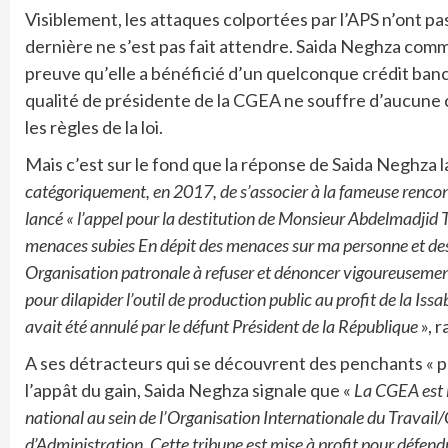
Visiblement, les attaques colportées par l’APS n’ont pa
dernière ne s’est pas fait attendre. Saida Neghza comm
preuve qu’elle a bénéficié d’un quelconque crédit banca
qualité de présidente de la CGEA ne souffre d’aucune co
les règles de la loi.
Mais c’est sur le fond que la réponse de Saida Neghza l
catégoriquement, en 2017, de s’associer à la fameuse rencont
lancé « l’appel pour la destitution de Monsieur Abdelmadjid
menaces subies En dépit des menaces sur ma personne et des pr
Organisation patronale à refuser et dénoncer vigoureusement
pour dilapider l’outil de production public au profit de la Iss
avait été annulé par le défunt Président de la République
», 
A ses détracteurs qui se découvrent des penchants « p
l’appât du gain, Saida Neghza signale que «
La CGEA est l
national au sein de l’Organisation Internationale du Travail/O
d’Administration. Cette tribune est mise à profit pour défendr