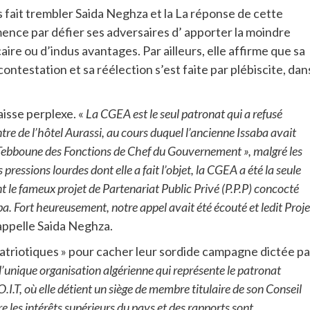
s fait trembler Saida Neghza et la La réponse de cette
ence par défier ses adversaires d’ apporter la moindre
ire ou d’indus avantages. Par ailleurs, elle affirme que sa
ntestation et sa réélection s’est faite par plébiscite, dan
aisse perplexe. «
La CGEA est le seul patronat qui a refusé
re de l’hôtel Aurassi, au cours duquel l’ancienne Issaba avait
 Tebboune des Fonctions de Chef du Gouvernement », malgré les
essions lourdes dont elle a fait l’objet, la CGEA a été la seule
 le fameux projet de Partenariat Public Privé (P.P.P) concocté
aba. Fort heureusement, notre appel avait été écouté et ledit Proje
rappelle Saida Neghza.
atriotiques » pour cacher leur sordide campagne dictée pa
’unique organisation algérienne qui représente le patronat
.I.T, où elle détient un siège de membre titulaire de son Conseil
e les intérêts supérieurs du pays et des rapports sont