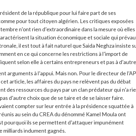
ésident de la république pour lui faire part de ses
t comme pour tout citoyen algérien. Les critiques exposées
tembre n’ont rien d’extraordinaire dans la mesure où elles
aractérisent la situation économique et sociale qui prévau
nale, il est tout à fait naturel que Saida Neghza insiste s
mment en ce qui concerne les restrictions à l’import de
pliquent selon elle à certains entrepreneurs et pas à d’autre
ent arguments à l’appui. Mais non. Pour le directeur de l’AP
cet article, les affaires du pays ne relèvent pas du débat
t des ressources du pays par un clan prédateur qui n’a ri
pas d’autre choix que de se taire et de se laisser faire.
aient compter sur leur entrée à la présidence squattée à
rs réunis au sein du CREA du dénommé Kamel Moula ont
’est pourquoi ils se permettent d’attaquer impunément
e milliards indument gagnés.