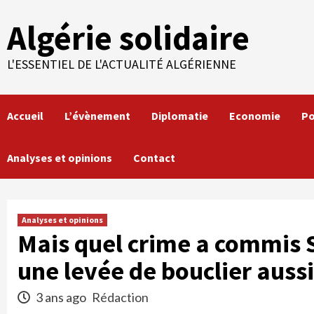
Skip
Algérie solidaire
to
content
L'ESSENTIEL DE L'ACTUALITÉ ALGÉRIENNE
Accueil
L’évènement
Diplomatie
Economie
Po
Analyses et opinions
Contact
Analyses et opinions
Mais quel crime a commis 
une levée de bouclier auss
3 ans ago
Rédaction