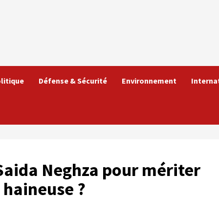
litique
Défense & Sécurité
Environnement
Interna
Saida Neghza pour mériter
i haineuse ?