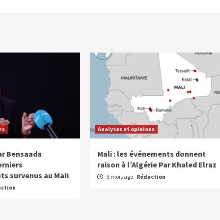
ns
Analyses et opinions
r Bensaada
Mali : les événements donnent
erniers
raison à l’Algérie Par Khaled Elraz
s survenus au Mali
3 mois ago
Rédaction
ction