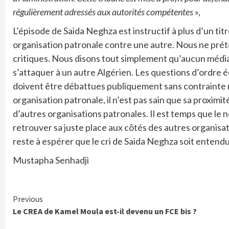
régulièrement adressés aux autorités compétentes
»,
L’épisode de Saida Neghza est instructif à plus d’un tit
organisation patronale contre une autre. Nous ne prét
critiques. Nous disons tout simplement qu’aucun média,
s’attaquer à un autre Algérien. Les questions d’ordre 
doivent être débattues publiquement sans contrainte ni 
organisation patronale, il n’est pas sain que sa proximit
d’autres organisations patronales. Il est temps que le
retrouver sa juste place aux côtés des autres organisati
reste à espérer que le cri de Saida Neghza soit entendu e
Mustapha Senhadji
Continue
Previous
Le CREA de Kamel Moula est-il devenu un FCE bis ?
Reading