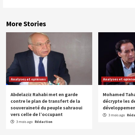
More Stories
Analyses et opinions
Analyses et opinio
Abdelaziz Rahabi met en garde
Mohamed Taha
contre le plan de transfert de la
décrypte les d
souveraineté du peuple sahraoui
développement
vers celle de l’occupant
3 mois ago
Réda
3 mois ago
Rédaction