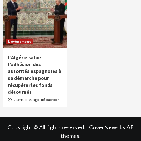
L'évènement
L’Algérie salue
l’adhésion des
autorités espagnoles à
sa démarche pour
récupérer les fonds
détournés
2 semaines ago
Rédaction
Copyright © All rights reserved.
|
CoverNews
by AF
themes.