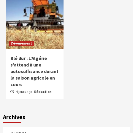
L'évènement
Blé dur : L’Algérie
s’attend à une
autosuffisance durant
la saison agricole en
cours
4 jours ago
Rédaction
Archives