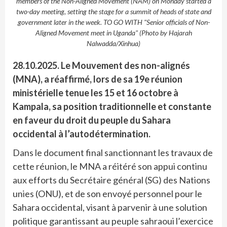
members of the Non-Aligned Movement (NAM) on Monday started a
two-day meeting, setting the stage for a summit of heads of state and
government later in the week. TO GO WITH "Senior officials of Non-
Aligned Movement meet in Uganda" (Photo by Hajarah
Nalwadda/Xinhua)
28.10.2025. Le Mouvement des non-alignés
(MNA), a réaffirmé, lors de sa 19e réunion
ministérielle tenue les 15 et 16 octobre à
Kampala, sa position traditionnelle et constante
en faveur du droit du peuple du Sahara
occidental à l’autodétermination.
Dans le document final sanctionnant les travaux de
cette réunion, le MNA a réitéré son appui continu
aux efforts du Secrétaire général (SG) des Nations
unies (ONU), et de son envoyé personnel pour le
Sahara occidental, visant à parvenir à une solution
politique garantissant au peuple sahraoui l’exercice