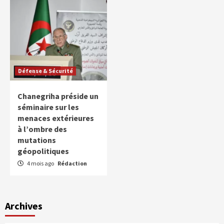
Défense & Sécurité
Chanegriha préside un
séminaire sur les
menaces extérieures
à l’ombre des
mutations
géopolitiques
4 mois ago
Rédaction
Archives