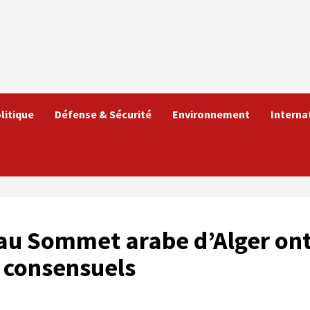
litique
Défense & Sécurité
Environnement
Interna
 au Sommet arabe d’Alger on
s consensuels