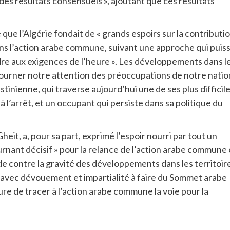
 des résultats consensuels », ajoutant que ces résultats
ue l’Algérie fondait de « grands espoirs sur la contributi
s l’action arabe commune, suivant une approche qui puis
re aux exigences de l’heure ». Les développements dans l
étourner notre attention des préoccupations de notre natio
alestinienne, qui traverse aujourd’hui une de ses plus difficil
l’arrêt, et un occupant qui persiste dans sa politique du
it, a, pour sa part, exprimé l’espoir nourri par tout un
rnant décisif » pour la relance de l’action arabe commune 
 contre la gravité des développements dans les territoir
 avec dévouement et impartialité à faire du Sommet arabe
 de tracer à l’action arabe commune la voie pour la