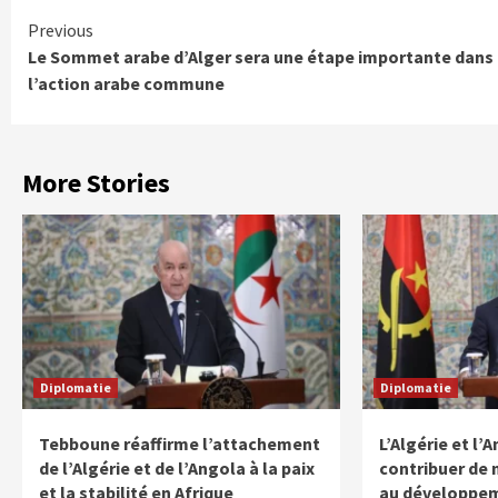
Continue
Previous
Le Sommet arabe d’Alger sera une étape importante dans
Reading
l’action arabe commune
More Stories
Diplomatie
Diplomatie
Tebboune réaffirme l’attachement
L’Algérie et l
de l’Algérie et de l’Angola à la paix
contribuer de 
et la stabilité en Afrique
au développem