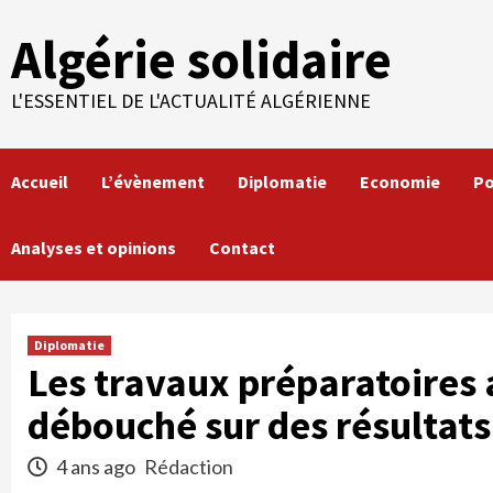
Skip
Algérie solidaire
to
content
L'ESSENTIEL DE L'ACTUALITÉ ALGÉRIENNE
Accueil
L’évènement
Diplomatie
Economie
Po
Analyses et opinions
Contact
Diplomatie
Les travaux préparatoires
débouché sur des résultat
4 ans ago
Rédaction