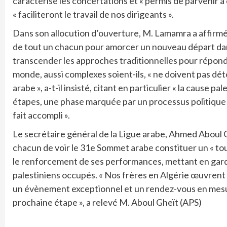
caractérisé les concertations et « permis de parvenir à
« faciliteront le travail de nos dirigeants ».
Dans son allocution d’ouverture, M. Lamamra a affirmé q
de tout un chacun pour amorcer un nouveau départ dan
transcender les approches traditionnelles pour répond
monde, aussi complexes soient-ils, « ne doivent pas d
arabe », a-t-il insisté, citant en particulier « la cause p
étapes, une phase marquée par un processus politique à 
fait accompli ».
Le secrétaire général de la Ligue arabe, Ahmed Aboul Ghe
chacun de voir le 31e Sommet arabe constituer un « tou
le renforcement de ses performances, mettant en garde
palestiniens occupés. « Nos frères en Algérie œuvrent
un évènement exceptionnel et un rendez-vous en mesure
prochaine étape », a relevé M. Aboul Gheït (APS)