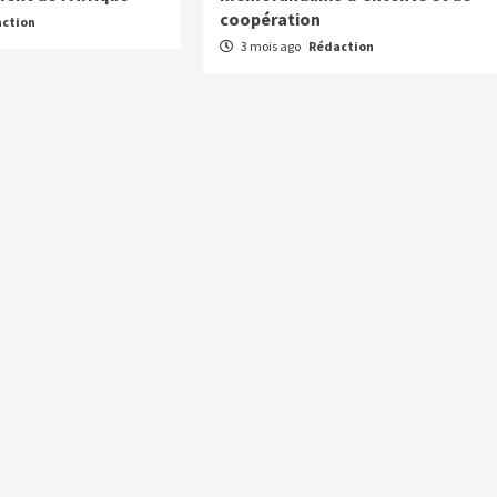
coopération
ction
3 mois ago
Rédaction