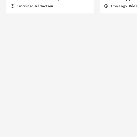
3 mois ago
Rédaction
3 mois ago
Réda