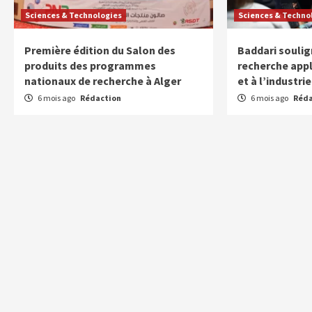
Sciences & Technologies
Sciences & Techno
Première édition du Salon des
Baddari soulig
produits des programmes
recherche appl
nationaux de recherche à Alger
et à l’industr
6 mois ago
Rédaction
6 mois ago
Réda