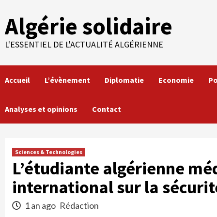
Skip
Algérie solidaire
to
content
L'ESSENTIEL DE L'ACTUALITÉ ALGÉRIENNE
Accueil
L’évènement
Diplomatie
Economie
Po
Analyses et opinions
Contact
Sciences & Technologies
L’étudiante algérienne méd
international sur la sécuri
1 an ago
Rédaction