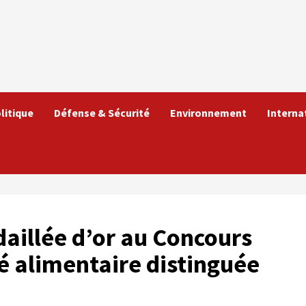
litique
Défense & Sécurité
Environnement
Interna
aillée d’or au Concours
té alimentaire distinguée