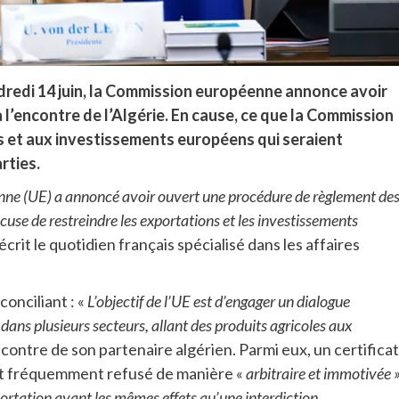
dredi 14 juin, la Commission européenne annonce avoir
l’encontre de l’Algérie. En cause, ce que la Commission
s et aux investissements européens qui seraient
rties.
péenne (UE) a annoncé avoir ouvert une procédure de règlement de
cuse de restreindre les exportations et les investissements
écrit le quotidien français spécialisé dans les affaires
nciliant : «
L’objectif de l’UE est d’engager un dialogue
 dans plusieurs secteurs, allant des produits agricoles aux
l’encontre de son partenaire algérien. Parmi eux, un certificat
est fréquemment refusé de manière «
arbitraire et immotivée 
rtation ayant les mêmes effets qu’une interdiction