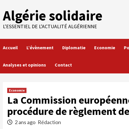
Skip
Algérie solidaire
to
content
L'ESSENTIEL DE L'ACTUALITÉ ALGÉRIENNE
Accueil
L’évènement
Diplomatie
Economie
Po
Analyses et opinions
Contact
Economie
La Commission européenne
procédure de règlement des
2 ans ago
Rédaction