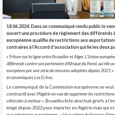
18.06.2024. Dans un communiqué rendu public le ven
ouvert une procédure de règlement des différends à 
européenne qualifie de restrictions aux exportation
contraires à l’Accord d’association qui lie les deux pa
«
Friture sur la ligne entre Bruxelles et Alger. L’Union euro
différends contre son partenaire d’Afrique du Nord, qu’elle ac
européens par une série de mesures adoptées depuis 2021
» 
économiques
Les Echos
.
Le communiqué de la Commission européenne se veut co
constructif avec l’Algérie en vue de supprimer les restrictions
véhicules à moteur
». Bruxelles liste ainsi huit griefs à 
exigé depuis 2022 pour importer en Algérie mais qui 
aux entreprises européennes.
«
Un système de licences d’impo