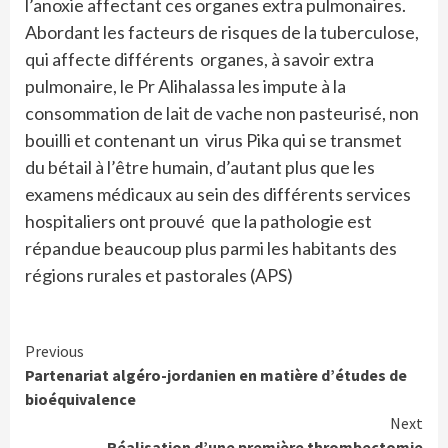
l’anoxie affectant ces organes extra pulmonaires.
Abordant les facteurs de risques de la tuberculose,
qui affecte différents organes, à savoir extra
pulmonaire, le Pr Alihalassa les impute à la
consommation de lait de vache non pasteurisé, non
bouilli et contenant un virus Pika qui se transmet
du bétail à l’être humain, d’autant plus que les
examens médicaux au sein des différents services
hospitaliers ont prouvé que la pathologie est
répandue beaucoup plus parmi les habitants des
régions rurales et pastorales (APS)
Continue
Previous
Partenariat algéro-jordanien en matière d’études de
Reading
bioéquivalence
Next
Réalisation d’une première thrombectomie