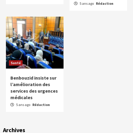
5 ans ago
Rédaction
Santé
Benbouzid insiste sur
l’amélioration des
services des urgences
médicales
5 ans ago
Rédaction
Archives