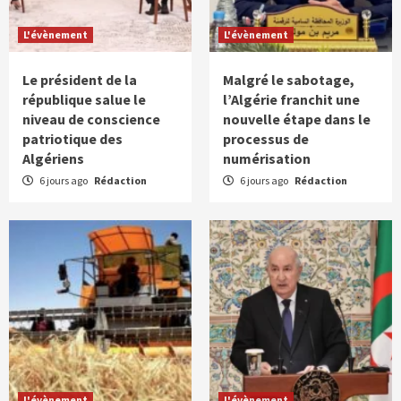
L'évènement
L'évènement
Le président de la
Malgré le sabotage,
république salue le
l’Algérie franchit une
niveau de conscience
nouvelle étape dans le
patriotique des
processus de
Algériens
numérisation
6 jours ago
Rédaction
6 jours ago
Rédaction
L'évènement
L'évènement