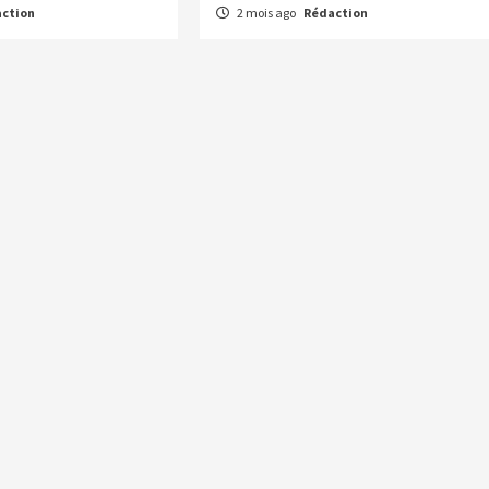
ction
2 mois ago
Rédaction