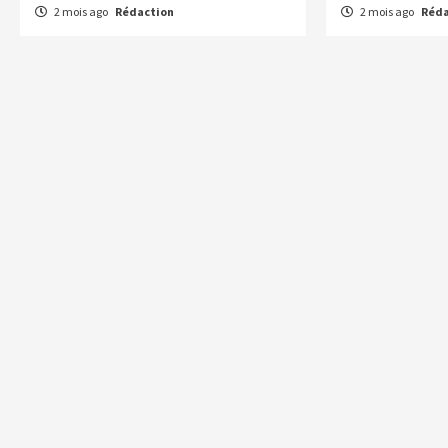
2 mois ago
Rédaction
2 mois ago
Réda