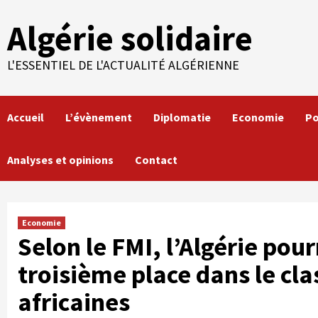
Skip
Algérie solidaire
to
content
L'ESSENTIEL DE L'ACTUALITÉ ALGÉRIENNE
Accueil
L’évènement
Diplomatie
Economie
Po
Analyses et opinions
Contact
Economie
Selon le FMI, l’Algérie pour
troisième place dans le c
africaines