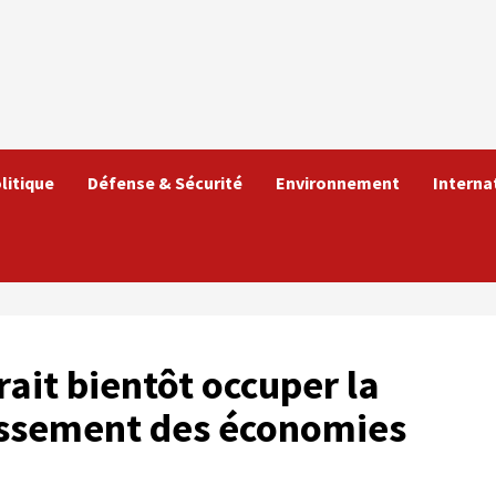
litique
Défense & Sécurité
Environnement
Interna
rait bientôt occuper la
lassement des économies