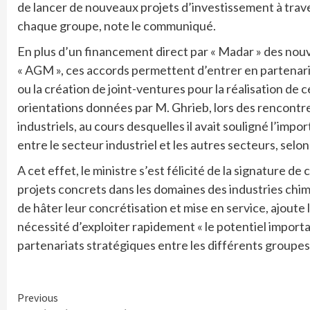
de lancer de nouveaux projets d’investissement à trave
chaque groupe, note le communiqué.
En plus d’un financement direct par « Madar » des nouv
« AGM », ces accords permettent d’entrer en partenariat
ou la création de joint-ventures pour la réalisation de 
orientations données par M. Ghrieb, lors des rencontre
industriels, au cours desquelles il avait souligné l’im
entre le secteur industriel et les autres secteurs, selo
A cet effet, le ministre s’est félicité de la signature d
projets concrets dans les domaines des industries chimi
de hâter leur concrétisation et mise en service, ajoute 
nécessité d’exploiter rapidement « le potentiel importa
partenariats stratégiques entre les différents groupes
Continue
Previous