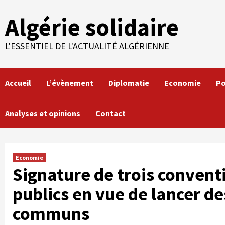
Skip
Algérie solidaire
to
content
L'ESSENTIEL DE L'ACTUALITÉ ALGÉRIENNE
Accueil
L’évènement
Diplomatie
Economie
Po
Analyses et opinions
Contact
Economie
Signature de trois convent
publics en vue de lancer d
communs