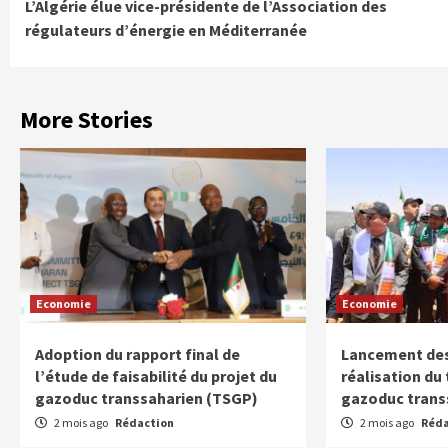
L’Algérie élue vice-présidente de l’Association des
Reading
régulateurs d’énergie en Méditerranée
More Stories
Economie
Economie
Adoption du rapport final de
Lancement des
l’étude de faisabilité du projet du
réalisation du
gazoduc transsaharien (TSGP)
gazoduc trans
2 mois ago
Rédaction
2 mois ago
Réda