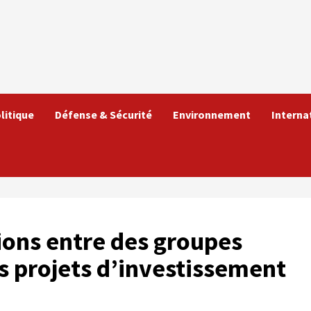
litique
Défense & Sécurité
Environnement
Interna
ions entre des groupes
es projets d’investissement