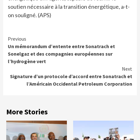
soutien nécessaire à la transition énergétique, a-t-
on souligné. (APS)
Continue
Previous
Un mémorandum d’entente entre Sonatrach et
Reading
Sonelgaz et des compagnies européennes sur
l’hydrogène vert
Next
Signature d’un protocole d’accord entre Sonatrach et
l’Américain Occidental Petroleum Corporation
More Stories