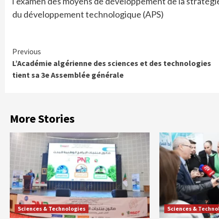
l’examen des moyens de développement de la stratégie 
du développement technologique (APS)
Continue
Previous
L’Académie algérienne des sciences et des technologies
Reading
tient sa 3e Assemblée générale
More Stories
Sciences & Technologies
Sciences & Techno