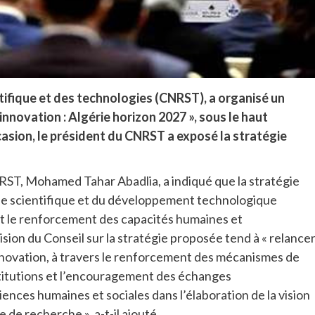
ntifique et des technologies (CNRST), a organisé un
’innovation : Algérie horizon 2027 », sous le haut
asion, le président du CNRST a exposé la stratégie
NRST, Mohamed Tahar Abadlia, a indiqué que la stratégie
he scientifique et du développement technologique
on et le renforcement des capacités humaines et
vision du Conseil sur la stratégie proposée tend à « relance
nnovation, à travers le renforcement des mécanismes de
stitutions et l’encouragement des échanges
iences humaines et sociales dans l’élaboration de la vision
 de recherche », a-t-il ajouté.