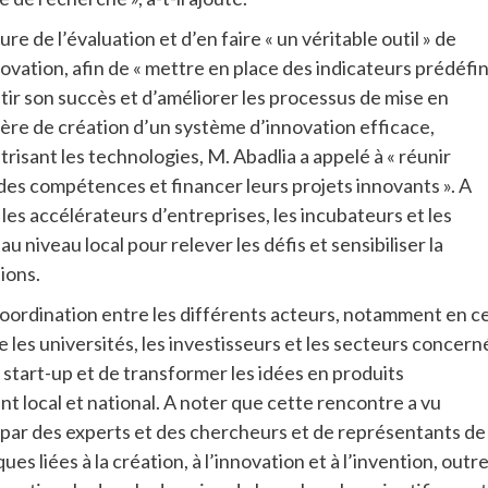
ure de l’évaluation et d’en faire « un véritable outil » de
vation, afin de « mettre en place des indicateurs prédéfin
tir son succès et d’améliorer les processus de mise en
ière de création d’un système d’innovation efficace,
isant les technologies, M. Abadlia a appelé à « réunir
 des compétences et financer leurs projets innovants ». A
 les accélérateurs d’entreprises, les incubateurs et les
u niveau local pour relever les défis et sensibiliser la
ions.
a coordination entre les différents acteurs, notamment en c
les universités, les investisseurs et les secteurs concern
 start-up et de transformer les idées en produits
t local et national. A noter que cette rencontre a vu
 par des experts et des chercheurs et de représentants de
s liées à la création, à l’innovation et à l’invention, outr