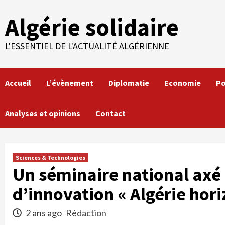
Skip
Algérie solidaire
to
content
L'ESSENTIEL DE L'ACTUALITÉ ALGÉRIENNE
Accueil
L’évènement
Diplomatie
Economie
Po
Analyses et opinions
Contact
Sciences & Technologies
Un séminaire national axé 
d’innovation « Algérie hor
2 ans ago
Rédaction