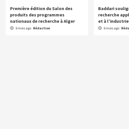
Première édition du Salon des
Baddari soulig
produits des programmes
recherche appl
nationaux de recherche à Alger
et à l’industr
6 mois ago
Rédaction
6 mois ago
Réda