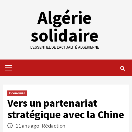
Skip
Algérie
to
content
solidaire
L'ESSENTIEL DE L'ACTUALITÉ ALGÉRIENNE
Primary
Menu
Economie
Vers un partenariat
stratégique avec la Chine
11 ans ago
Rédaction