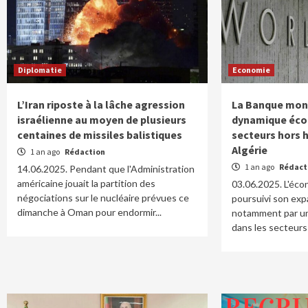
Diplomatie
Economie
L’Iran riposte à la lâche agression
La Banque mond
israélienne au moyen de plusieurs
dynamique éco
centaines de missiles balistiques
secteurs hors 
Algérie
1 an ago
Rédaction
1 an ago
Rédact
14.06.2025. Pendant que l'Administration
américaine jouait la partition des
03.06.2025. L'éco
négociations sur le nucléaire prévues ce
poursuivi son exp
dimanche à Oman pour endormir...
notamment par u
dans les secteurs