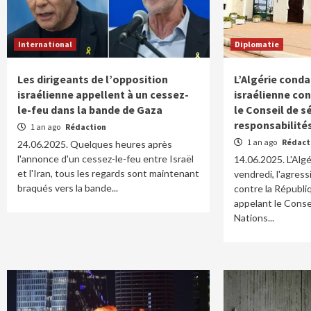
International
Diplomatie
Les dirigeants de l’opposition
L’Algérie cond
israélienne appellent à un cessez-
israélienne con
le-feu dans la bande de Gaza
le Conseil de s
responsabilité
1 an ago
Rédaction
1 an ago
Rédact
24.06.2025. Quelques heures après
l'annonce d'un cessez-le-feu entre Israël
14.06.2025. L'Alg
et l'Iran, tous les regards sont maintenant
vendredi, l'agress
braqués vers la bande...
contre la Républiq
appelant le Conse
Nations...