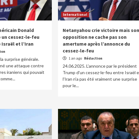
International
méricain Donald
Netanyahou crie victoire mais so
 un cessez-le-feu
opposition ne cache pas son
Israël et l’Iran
amertume après l’annonce du
cessez-le-feu
ion
1 an ago
Rédaction
la surprise générale.
nné une attaque contre
24.06.2025. L'annonce par le président
ires iraniens qui pouvait
Trump d'un cessez-le-feu entre Israël e
comme...
l'Iran n'a pas été vraiment une surprise
pour le...