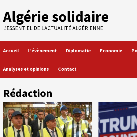
Skip
Algérie solidaire
to
content
L'ESSENTIEL DE L'ACTUALITÉ ALGÉRIENNE
Accueil
L’évènement
Diplomatie
Economie
Po
Analyses et opinions
Contact
Rédaction