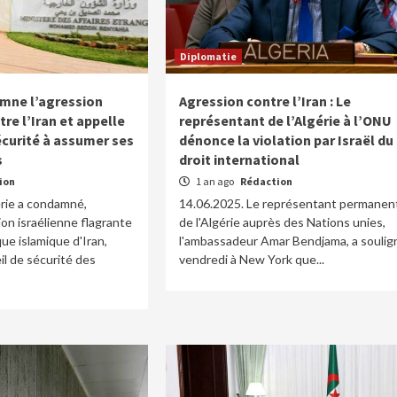
Diplomatie
amne l’agression
Agression contre l’Iran : Le
tre l’Iran et appelle
représentant de l’Algérie à l’ONU
écurité à assumer ses
dénonce la violation par Israël du
s
droit international
ion
1 an ago
Rédaction
érie a condamné,
14.06.2025. Le représentant permanen
ion israélienne flagrante
de l'Algérie auprès des Nations unies,
ue islamique d'Iran,
l'ambassadeur Amar Bendjama, a soulig
il de sécurité des
vendredi à New York que...