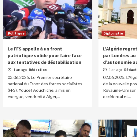
Politique
Diplomatie
Le FFS appelle à un front
L’Algérie regre
patriotique solide pour faire face
par Londres au
aux tentatives de déstabilisation
d’autonomie au
1 an ago
Rédaction
1 an ago
Rédact
03.06.2025. Le Premier secrétaire
02.06.2025. L'Algé
national du Front des forces socialistes
de la nouvelle pos
(FFS), Youcef Aouchiche, a mis en
Royaume-Uni sur 
exergue, vendredi à Alger,...
occidental et...