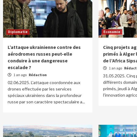
Diplomatie
Economie
L’attaque ukrainienne contre des
Cinq projets ag
aérodromes russes peut-elle
primés à Alger l
conduire à une dangereuse
de l’Africa Sip
escalade ?
1 an ago
Rédact
1 an ago
Rédaction
31.05.2025. Cinq 
différents domain
02.06.2025. L'attaque coordonnée aux
primés, jeudi à Alg
drones effectuée par les services
l'innovation agricol
spéciaux ukrainiens dans la profondeur
russe par son caractère spectaculaire a...