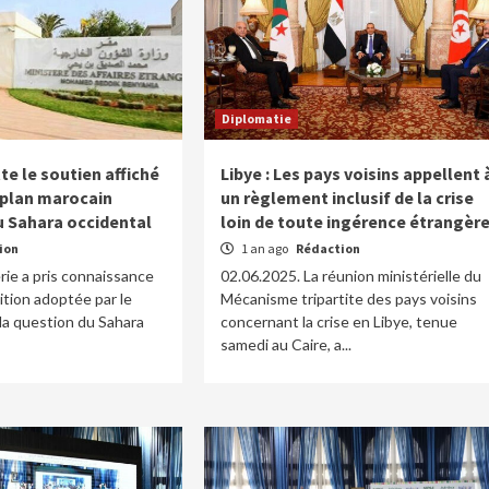
Diplomatie
tte le soutien affiché
Libye : Les pays voisins appellent 
 plan marocain
un règlement inclusif de la crise
 Sahara occidental
loin de toute ingérence étrangèr
ion
1 an ago
Rédaction
rie a pris connaissance
02.06.2025. La réunion ministérielle du
ition adoptée par le
Mécanisme tripartite des pays voisins
la question du Sahara
concernant la crise en Libye, tenue
samedi au Caire, a...