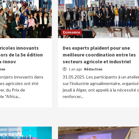
Economie
ricoles innovants
Des experts plaident pour une
ors de la 5e édition
meilleure coordination entre les
sa-Innov
secteurs agricole et industriel
ion
1 an ago
Rédaction
projets innovants dans
31.05.2025. Les participants à un atelie
es agricoles ont été
sur l'industrie agroalimentaire, organisé
er, du Prix de
jeudi à Alger, ont appelé à la nécessité 
e "Africa...
renforcer...