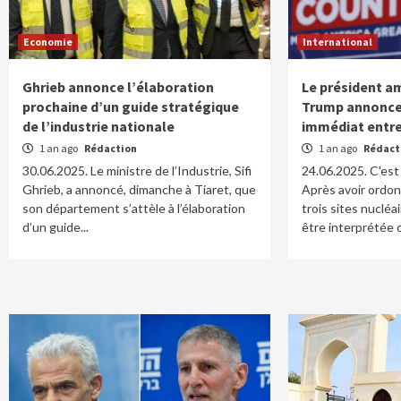
Economie
International
Ghrieb annonce l’élaboration
Le président a
prochaine d’un guide stratégique
Trump annonce
de l’industrie nationale
immédiat entre 
1 an ago
Rédaction
1 an ago
Rédact
30.06.2025. Le ministre de l’Industrie, Sifi
24.06.2025. C'est 
Ghrieb, a annoncé, dimanche à Tiaret, que
Après avoir ordo
son département s’attèle à l’élaboration
trois sites nucléa
d’un guide...
être interprétée 