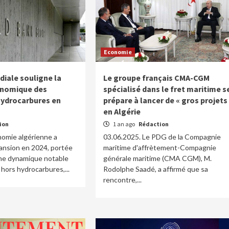
Economie
iale souligne la
Le groupe français CMA-CGM
nomique des
spécialisé dans le fret maritime s
hydrocarbures en
prépare à lancer de « gros projets
en Algérie
ion
1 an ago
Rédaction
nomie algérienne a
03.06.2025. Le PDG de la Compagnie
ansion en 2024, portée
maritime d'affrètement-Compagnie
ne dynamique notable
générale maritime (CMA CGM), M.
 hors hydrocarbures,...
Rodolphe Saadé, a affirmé que sa
rencontre,...