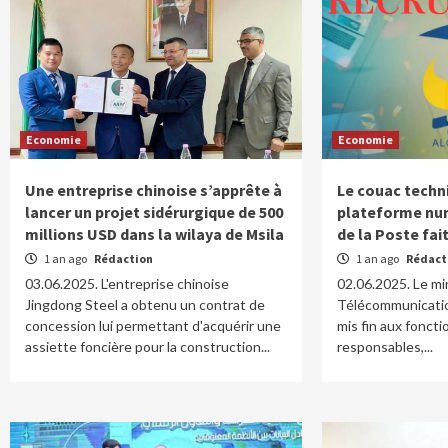
Economie
Economie
Une entreprise chinoise s’apprête à
Le couac techn
lancer un projet sidérurgique de 500
plateforme nu
millions USD dans la wilaya de Msila
de la Poste fai
1 an ago
Rédaction
1 an ago
Rédact
03.06.2025. L'entreprise chinoise
02.06.2025. Le mi
Jingdong Steel a obtenu un contrat de
Télécommunication
concession lui permettant d'acquérir une
mis fin aux foncti
assiette foncière pour la construction...
responsables,...