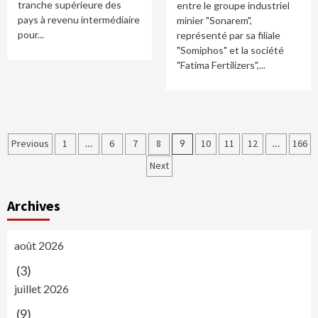
tranche supérieure des
entre le groupe industriel
pays à revenu intermédiaire
minier "Sonarem",
pour...
représenté par sa filiale
"Somiphos" et la société
"Fatima Fertilizers",...
Navigation
Previous
1
…
6
7
8
9
10
11
12
…
166
des
Next
articles
Archives
août 2026
(3)
juillet 2026
(9)