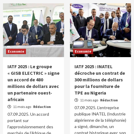
Economie
Economie
IATF 2025 : Le groupe
IATF 2025 : INATEL
« GISB ELECTRIC » signe
décroche un contrat de
un accord de 480
300 millions de dollars
millions de dollars avec
pour la fourniture de
un partenaire ouest-
TPE au Nigeria
africain
11 mois ago
Rédaction
11 mois ago
Rédaction
07.09.2025. L’entreprise
publique INATEL (Industrie
07.09.2025. Un accord
algérienne de la téléphonie)
portant sur
a signé, dimanche, un
l'approvisionnement des
contrat historique avec son
marchés de l'Afrique de