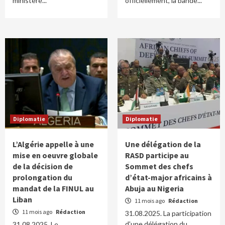
ministère...
officiellement, la bande...
Diplomatie
Diplomatie
L’Algérie appelle à une
Une délégation de la
mise en oeuvre globale
RASD participe au
de la décision de
Sommet des chefs
prolongation du
d’état-major africains à
mandat de la FINUL au
Abuja au Nigeria
Liban
11 mois ago
Rédaction
11 mois ago
Rédaction
31.08.2025. La participation
d'une délégation du
31.08.2025. Le