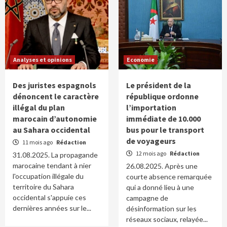
Analyses et opinions
Economie
Des juristes espagnols
Le président de la
dénoncent le caractère
république ordonne
illégal du plan
l’importation
marocain d’autonomie
immédiate de 10.000
au Sahara occidental
bus pour le transport
de voyageurs
11 mois ago
Rédaction
12 mois ago
Rédaction
31.08.2025. La propagande
marocaine tendant à nier
26.08.2025. Après une
l'occupation illégale du
courte absence remarquée
territoire du Sahara
qui a donné lieu à une
occidental s'appuie ces
campagne de
dernières années sur le...
désinformation sur les
réseaux sociaux, relayée...