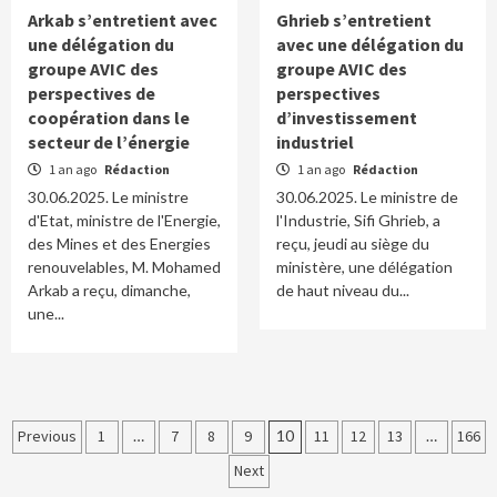
Arkab s’entretient avec
Ghrieb s’entretient
une délégation du
avec une délégation du
groupe AVIC des
groupe AVIC des
perspectives de
perspectives
coopération dans le
d’investissement
secteur de l’énergie
industriel
1 an ago
Rédaction
1 an ago
Rédaction
30.06.2025. Le ministre
30.06.2025. Le ministre de
d'Etat, ministre de l'Energie,
l'Industrie, Sifi Ghrieb, a
des Mines et des Energies
reçu, jeudi au siège du
renouvelables, M. Mohamed
ministère, une délégation
Arkab a reçu, dimanche,
de haut niveau du...
une...
Navigation
Previous
1
…
7
8
9
10
11
12
13
…
166
des
Next