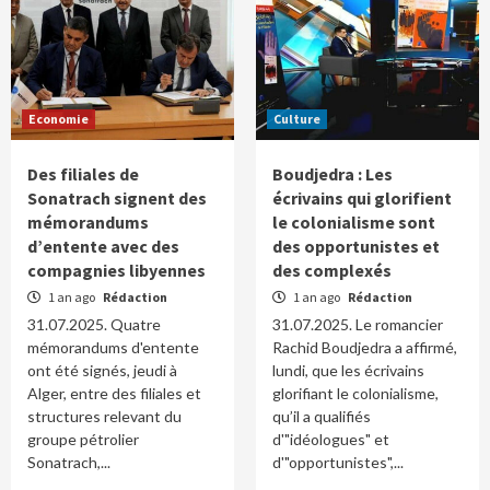
Economie
Culture
Des filiales de
Boudjedra : Les
Sonatrach signent des
écrivains qui glorifient
mémorandums
le colonialisme sont
d’entente avec des
des opportunistes et
compagnies libyennes
des complexés
1 an ago
Rédaction
1 an ago
Rédaction
31.07.2025. Quatre
31.07.2025. Le romancier
mémorandums d'entente
Rachid Boudjedra a affirmé,
ont été signés, jeudi à
lundi, que les écrivains
Alger, entre des filiales et
glorifiant le colonialisme,
structures relevant du
qu’il a qualifiés
groupe pétrolier
d'"idéologues" et
Sonatrach,...
d'"opportunistes",...