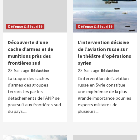
Défense & Sécurité
Défense & Sécurité
Découverte d’une
L’intervention décisive
cache d’armes et de
de l’aviation russe sur
munitions près des
le théâtre d’opérations
frontières sud
syrien
9 ans ago
Rédaction
9 ans ago
Rédaction
La traque des caches
L’intervention de l’aviation
d'armes des groupes
russe en Syrie constitue
terroristes par les
une expérience de la plus
détachements de l'ANP se
grande importance pour les
poursuit aux frontières sud
experts militaires de
du pays....
plusieurs...