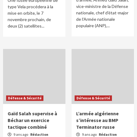
Une fusée européenne de
vice-ministre de la Défense
type Vela procédera à la
nationale, chef d'état-major
mise en orbite, le 7
de l'Armée nationale
novembre prochain, de
populaire (ANP),...
deux (2) satellites...
Défense & Sécurité
Défense & Sécurité
Gaïd Salah supervise à
L’armée algérienne
Béchar un exercice
s’intéresse au BMP
tactique combiné
Terminator russe
9 ans ago
Rédaction
9 ans ago
Rédaction