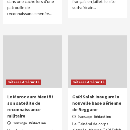
dans une cache lors d'une
français en juillet, le site
patrouille de
sud-africain...
reconnaissance menée...
Défense & Sécurité
Défense & Sécurité
Le Maroc aura bientôt
Gaïd Salah inaugure la
son satellite de
nouvelle base aérienne
reconnaissance
de Reggane
militaire
9 ans ago
Rédaction
9 ans ago
Rédaction
Le Général de corps
d'armée, Ahmed Gaïd Salah,