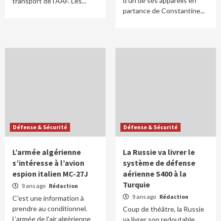
d’un de ses appareils en
transport de l’AAF. Les...
partance de Constantine...
Défense & Sécurité
Défense & Sécurité
L’armée algérienne
La Russie va livrer le
s’intéresse à l’avion
système de défense
espion italien MC-27J
aérienne S400 à la
Turquie
9 ans ago
Rédaction
9 ans ago
Rédaction
C’est une information à
prendre au conditionnel.
Coup de théâtre, la Russie
L’armée de l’air algérienne
va livrer son redoutable