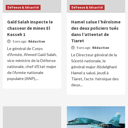
Défense & Sécurité
Défense & Sécurité
Gaïd Salah inspecte le
Hamel salue l’héroïsme
chasseur de mines El
des deux policiers tués
Kasseh 1
dans l’attentat de
Tiaret
9 ans ago
Rédaction
9 ans ago
Rédaction
Le général de Corps
d'Armée, Ahmed Gaïd Salah,
Le Directeur général de la
vice-ministre de la Défense
Sûreté nationale, le
nationale, chef d'Etat-major
général-major Abdelghani
de l’Armée nationale
Hamel a salué, jeudi à
populaire (ANP),...
Tiaret, l’acte héroïque des
deux...