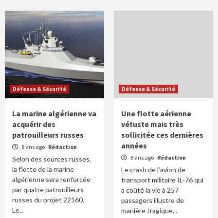
Défense & Sécurité
Défense & Sécurité
La marine algérienne va
Une flotte aérienne
acquérir des
vétuste mais très
patrouilleurs russes
sollicitée ces dernières
années
8 ans ago
Rédaction
8 ans ago
Rédaction
Selon des sources russes,
la flotte de la marine
Le crash de l’avion de
algérienne sera renforcée
transport militaire IL-76 qui
par quatre patrouilleurs
a coûté la vie à 257
russes du projet 22160.
passagers illustre de
Le...
manière tragique...