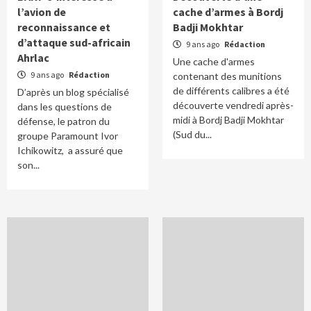
l’avion de
cache d’armes à Bordj
reconnaissance et
Badji Mokhtar
d’attaque sud-africain
9 ans ago
Rédaction
Ahrlac
Une cache d'armes
9 ans ago
Rédaction
contenant des munitions
de différents calibres a été
D’après un blog spécialisé
découverte vendredi après-
dans les questions de
midi à Bordj Badji Mokhtar
défense, le patron du
(Sud du...
groupe Paramount Ivor
Ichikowitz, a assuré que
son...