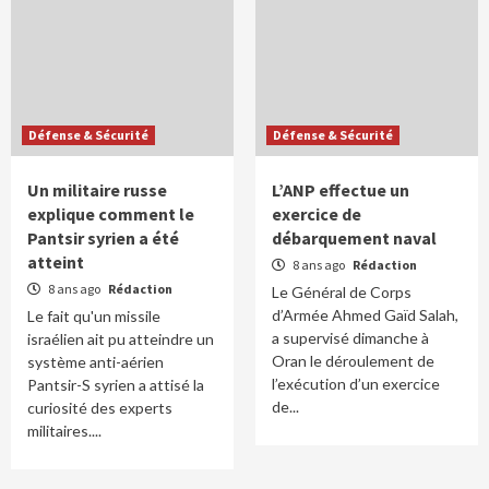
Défense & Sécurité
Défense & Sécurité
Un militaire russe
L’ANP effectue un
explique comment le
exercice de
Pantsir syrien a été
débarquement naval
atteint
8 ans ago
Rédaction
8 ans ago
Rédaction
Le Général de Corps
d’Armée Ahmed Gaïd Salah,
Le fait qu'un missile
a supervisé dimanche à
israélien ait pu atteindre un
Oran le déroulement de
système anti-aérien
l’exécution d’un exercice
Pantsir-S syrien a attisé la
de...
curiosité des experts
militaires....