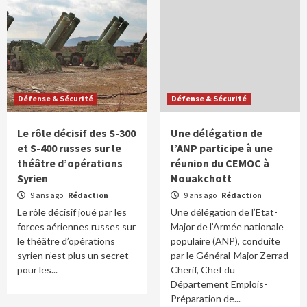
Défense & Sécurité
Défense & Sécurité
Le rôle décisif des S-300
Une délégation de
et S-400 russes sur le
l’ANP participe à une
théâtre d’opérations
réunion du CEMOC à
Syrien
Nouakchott
9 ans ago
Rédaction
9 ans ago
Rédaction
Le rôle décisif joué par les
Une délégation de l’Etat-
forces aériennes russes sur
Major de l’Armée nationale
le théâtre d’opérations
populaire (ANP), conduite
syrien n’est plus un secret
par le Général-Major Zerrad
pour les...
Cherif, Chef du
Département Emplois-
Préparation de...