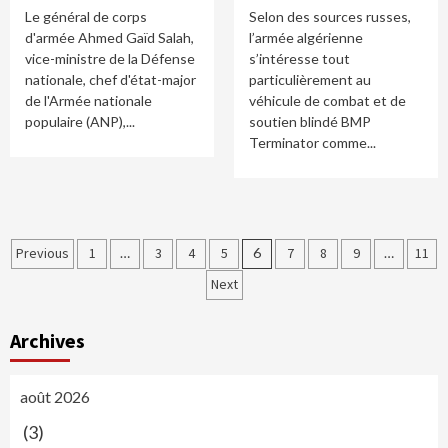
Le général de corps
Selon des sources russes,
d'armée Ahmed Gaïd Salah,
l’armée algérienne
vice-ministre de la Défense
s’intéresse tout
nationale, chef d'état-major
particulièrement au
de l'Armée nationale
véhicule de combat et de
populaire (ANP),...
soutien blindé BMP
Terminator comme...
Navigation
Previous
1
…
3
4
5
6
7
8
9
…
11
des
Next
articles
Archives
août 2026
(3)