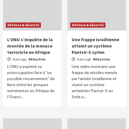
Défense & Sécurité
Défense & Sécurité
L’ONU s’inquiète de la
Une frappe israélienne
montée de la menace
atteint un système
terroriste en Afrique
Pantsir-S syrien
8 ans ago
Rédaction
8 ans ago
Rédaction
L’ONU a exprimé sa
Une vidéo montrant une
préoccupation face à "un
frappe de missiles menée
possible resserrement" de
par l’armée israélienne et
liens entre les groupes
visant un système
extrémistes en Afrique de
antiaérien Pantsir-S en
l’Ouest...
Syrie a...