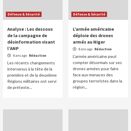
Défense & Sécurité
Défense & Sécurité
Analyse : Les dessous
L’armée américaine
de la campagne de
déploie des drones
désinformation visant
armés au Niger
l’ANP
8 ans ago
Rédaction
8 ans ago
Rédaction
L'armée américaine peut
compter désormais sur ses
Les récents changements
drones armées pour faire
intervenus à la tête de la
face aux menaces des
première et de la deuxième
groupes terroristes dans la
Régions militaires ont servi
région...
de prétexte...