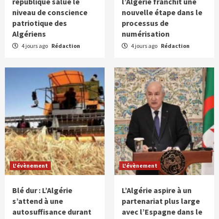
république salue le
l’Algérie franchit une
niveau de conscience
nouvelle étape dans le
patriotique des
processus de
Algériens
numérisation
4 jours ago
Rédaction
4 jours ago
Rédaction
L'évènement
L'évènement
Blé dur : L’Algérie
L’Algérie aspire à un
s’attend à une
partenariat plus large
autosuffisance durant
avec l’Espagne dans le