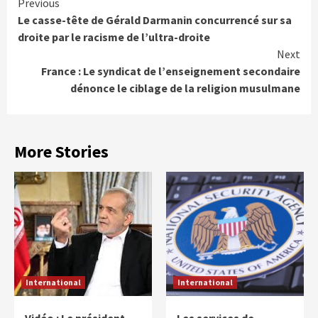
Continue
Previous
Le casse-tête de Gérald Darmanin concurrencé sur sa
Reading
droite par le racisme de l’ultra-droite
Next
France : Le syndicat de l’enseignement secondaire
dénonce le ciblage de la religion musulmane
More Stories
International
International
Vidéo : Le président
Les services de