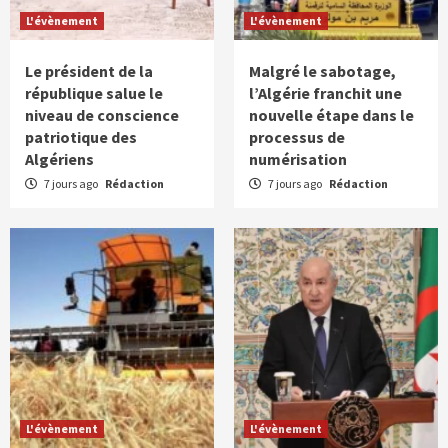
L'évènement
L'évènement
Le président de la
Malgré le sabotage,
république salue le
l’Algérie franchit une
niveau de conscience
nouvelle étape dans le
patriotique des
processus de
Algériens
numérisation
7 jours ago
Rédaction
7 jours ago
Rédaction
L'évènement
L'évènement