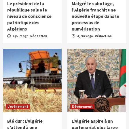
Le président de la
Malgré le sabotage,
république salue le
l’Algérie franchit une
niveau de conscience
nouvelle étape dans le
patriotique des
processus de
Algériens
numérisation
4 jours ago
Rédaction
4 jours ago
Rédaction
L'évènement
L'évènement
Blé dur : L’Algérie
L’Algérie aspire à un
s’attend à une
partenariat plus large