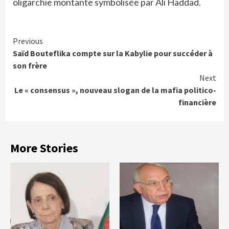
oligarchie montante symbolisée par Ali Haddad.
Continue
Previous
Saïd Bouteflika compte sur la Kabylie pour succéder à
Reading
son frère
Next
Le « consensus », nouveau slogan de la mafia politico-
financière
More Stories