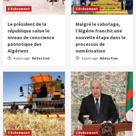
L'évènement
L'évènement
Le président de la
Malgré le sabotage,
république salue le
l’Algérie franchit une
niveau de conscience
nouvelle étape dans le
patriotique des
processus de
Algériens
numérisation
4 jours ago
Rédaction
4 jours ago
Rédaction
L'évènement
L'évènement