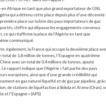
ace en Afrique en tant que plus grand exportateur de GNL
igéria qui a détenu cette place depuis plus d’une décennie 
première place sur la liste des pays importateurs de gaz
s importés, chiffre qui dépasse les engagements convenus
n, ce qui réaffirme la place de l’Algérie en tant que
le même communiqué.
te, également, la France qui occupe la deuxième place av
un total de 1,8 million de tonnes, l’Espagne en quatrième
a Chine avec un total de 0,4 millions de tonnes, ajoute
Le rapport indique que l’Algérie « fait partie des pays
eurs européens, ainsi que d’une grande crédibilité qui
ement en gaz naturel liquéfié et de gaz par pipeline, grâ
on, de stations de liquéfaction à Skikda et Arzew (Oran), 
ie et l’Espagne » (APS)