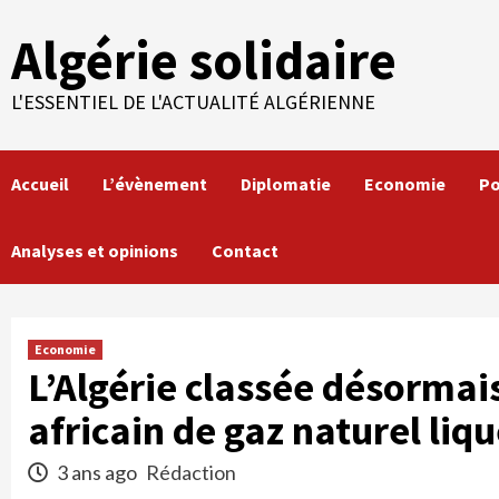
Skip
Algérie solidaire
to
content
L'ESSENTIEL DE L'ACTUALITÉ ALGÉRIENNE
Accueil
L’évènement
Diplomatie
Economie
Po
Analyses et opinions
Contact
Economie
L’Algérie classée désormai
africain de gaz naturel liq
3 ans ago
Rédaction