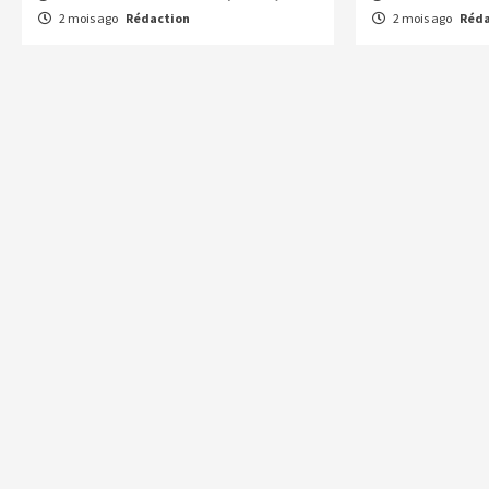
2 mois ago
Rédaction
2 mois ago
Réda