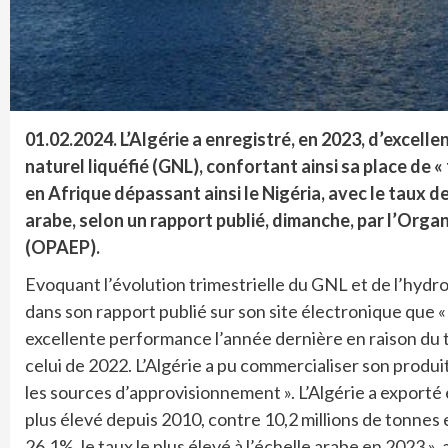
01.02.2024. L’Algérie a enregistré, en 2023, d’excel
naturel liquéfié (GNL), confortant ainsi sa place de 
en Afrique dépassant ainsi le Nigéria, avec le taux de
arabe, selon un rapport publié, dimanche, par l’Org
(OPAEP).
Evoquant l’évolution trimestrielle du GNL et de l’hydrog
dans son rapport publié sur son site électronique que 
excellente performance l’année dernière en raison du 
celui de 2022. L’Algérie a pu commercialiser son produi
les sources d’approvisionnement ». L’Algérie a exporté 
plus élevé depuis 2010, contre 10,2 millions de tonnes
26,1%, le taux le plus élevé à l’échelle arabe en 2023 »