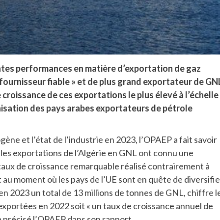
lentes performances en matière d’exportation de gaz
« fournisseur fiable » et de plus grand exportateur de GN
 croissance de ces exportations le plus élevé à l’échelle
anisation des pays arabes exportateurs de pétrole
ène et l’état de l’industrie en 2023, l’OPAEP a fait savoir
« les exportations de l’Algérie en GNL ont connu une
taux de croissance remarquable réalisé contrairement à
t au moment où les pays de l’UE sont en quête de diversifie
en 2023 un total de 13 millions de tonnes de GNL, chiffre l
 exportées en 2022 soit « un taux de croissance annuel de
, a précisé l’OPAEP dans son rapport.