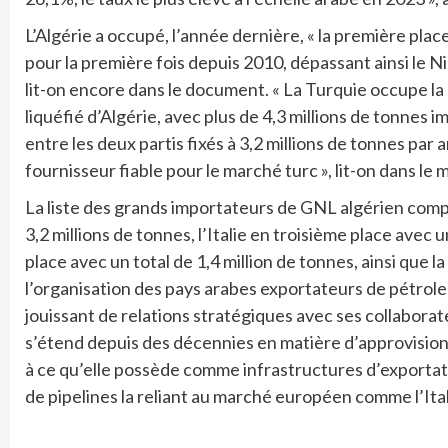
L’Algérie a occupé, l’année dernière, « la première pl
pour la première fois depuis 2010, dépassant ainsi le N
lit-on encore dans le document. « La Turquie occupe la 
liquéfié d’Algérie, avec plus de 4,3 millions de tonne
entre les deux partis fixés à 3,2 millions de tonnes par a
fournisseur fiable pour le marché turc », lit-on dans 
La liste des grands importateurs de GNL algérien comp
3,2 millions de tonnes, l’Italie en troisième place avec 
place avec un total de 1,4 million de tonnes, ainsi que l
l’organisation des pays arabes exportateurs de pétrole. 
jouissant de relations stratégiques avec ses collaborat
s’étend depuis des décennies en matière d’approvisionn
à ce qu’elle possède comme infrastructures d’exportati
de pipelines la reliant au marché européen comme l’Ital