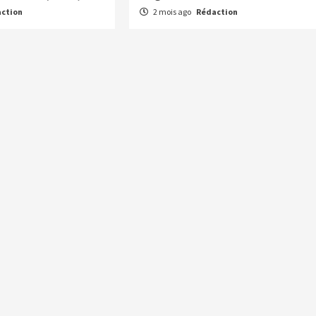
ction
2 mois ago
Rédaction