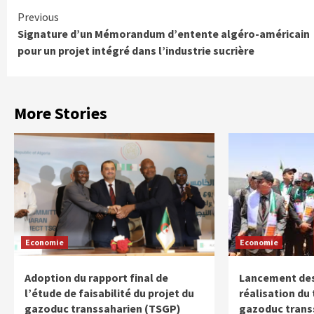
Continue
Previous
Signature d’un Mémorandum d’entente algéro-américain
Reading
pour un projet intégré dans l’industrie sucrière
More Stories
Economie
Economie
Adoption du rapport final de
Lancement des
l’étude de faisabilité du projet du
réalisation du
gazoduc transsaharien (TSGP)
gazoduc trans