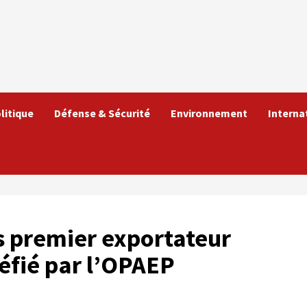
litique
Défense & Sécurité
Environnement
Interna
s premier exportateur
uéfié par l’OPAEP