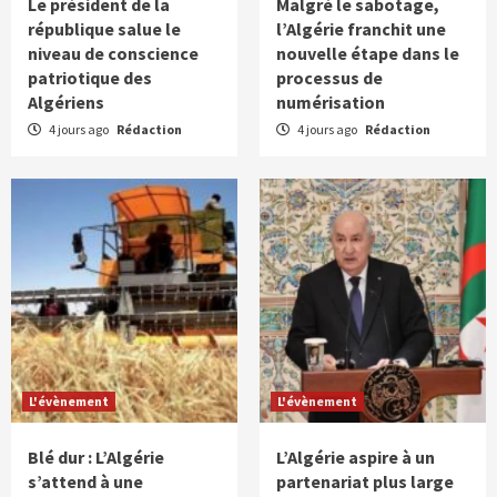
Le président de la
Malgré le sabotage,
république salue le
l’Algérie franchit une
niveau de conscience
nouvelle étape dans le
patriotique des
processus de
Algériens
numérisation
4 jours ago
Rédaction
4 jours ago
Rédaction
L'évènement
L'évènement
Blé dur : L’Algérie
L’Algérie aspire à un
s’attend à une
partenariat plus large