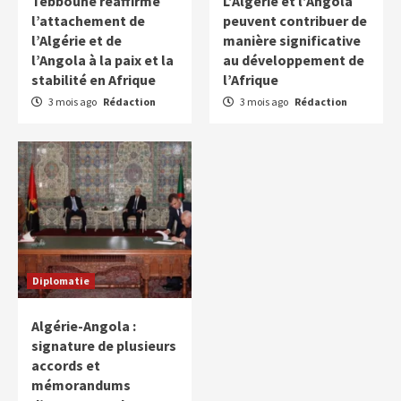
Tebboune réaffirme
L’Algérie et l’Angola
l’attachement de
peuvent contribuer de
l’Algérie et de
manière significative
l’Angola à la paix et la
au développement de
stabilité en Afrique
l’Afrique
3 mois ago
Rédaction
3 mois ago
Rédaction
Diplomatie
Algérie-Angola :
signature de plusieurs
accords et
mémorandums