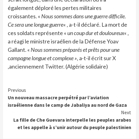
également déploré les pertes militaires
croissantes. «
Nous sommes dans une guerre difficile.
Ce sera une longue guerre
« , a-t-il déclaré. La mort de
ces soldats représente «
un coup dur et douloureux
« ,
a réagi le ministre israélien de la Défense Yoav
Gallant. «
Nous sommes préparés et prêts pour une
campagne longue et complexe »
, a-t-il écrit sur X
,anciennement Twitter. (Algérie solidaire)
Continue
Previous
Un nouveau massacre perpétré par l’aviation
Reading
israélienne dans le camp de Jabaliya au nord de Gaza
Next
La fille de Che Guevara interpelle les peuples arabes
et les appelle à s’unir autour du peuple palestinien