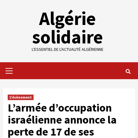
Skip
Algérie
to
content
solidaire
L'ESSENTIEL DE L'ACTUALITÉ ALGÉRIENNE
Primary
Menu
L'évènement
L’armée d’occupation
israélienne annonce la
perte de 17 de ses