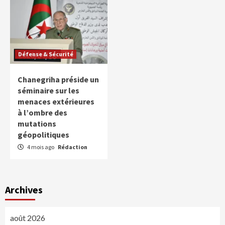
Défense & Sécurité
Chanegriha préside un
séminaire sur les
menaces extérieures
à l’ombre des
mutations
géopolitiques
4 mois ago
Rédaction
Archives
août 2026