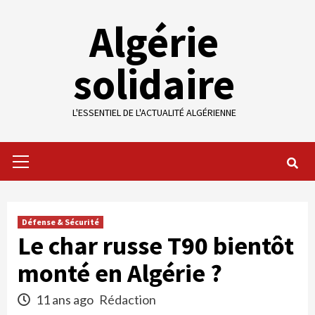
Skip
Algérie
to
content
solidaire
L'ESSENTIEL DE L'ACTUALITÉ ALGÉRIENNE
Primary
Menu
Défense & Sécurité
Le char russe T90 bientôt
monté en Algérie ?
11 ans ago
Rédaction