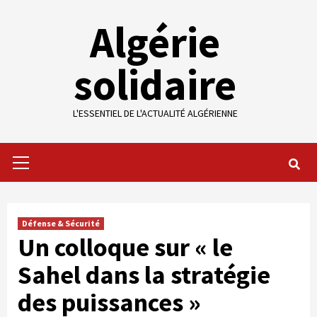
Skip
Algérie
to
content
solidaire
L'ESSENTIEL DE L'ACTUALITÉ ALGÉRIENNE
Primary
Menu
Défense & Sécurité
Un colloque sur « le
Sahel dans la stratégie
des puissances »