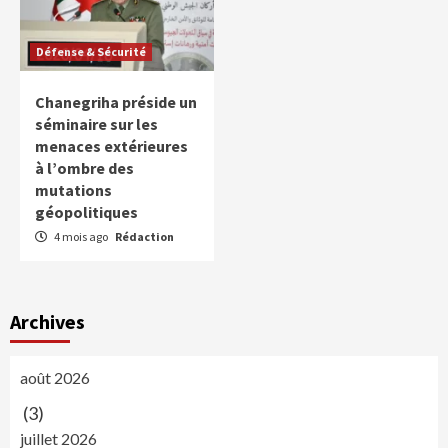
Défense & Sécurité
Chanegriha préside un
séminaire sur les
menaces extérieures
à l’ombre des
mutations
géopolitiques
4 mois ago
Rédaction
Archives
août 2026
(3)
juillet 2026