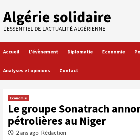
Skip
Algérie solidaire
to
content
L'ESSENTIEL DE L'ACTUALITÉ ALGÉRIENNE
Accueil
L’évènement
Diplomatie
Economie
Po
Analyses et opinions
Contact
Economie
Le groupe Sonatrach annonc
pétrolières au Niger
2 ans ago
Rédaction