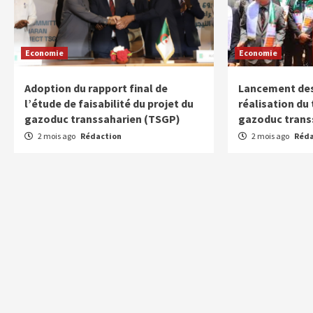
Economie
Economie
Adoption du rapport final de
Lancement des
l’étude de faisabilité du projet du
réalisation du
gazoduc transsaharien (TSGP)
gazoduc trans
2 mois ago
Rédaction
2 mois ago
Réda