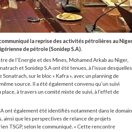
ommuniqué la reprise des activités pétrolières au Nige
nigérienne de pétrole (Sonidep S.A).
istre de l’Energie et des Mines, Mohamed Arkab au Niger,
atrach et Sonidep S.A ont été tenues, à l’issue desquelles, 
 de Sonatrach, sur le bloc « Kafra », avec un planning de
 même source. Il a été également convenu qu’un suivi
place, à travers un comité mixte de suivi, à l’effet de
.A ont également été identifiés notamment dans le domai
ainsi que les perspectives de relance de projets
harien TSGP, selon le communiqué. « Cette rencontre