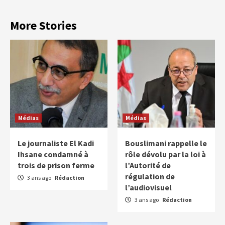
More Stories
Médias
Médias
Le journaliste El Kadi
Bouslimani rappelle le
Ihsane condamné à
rôle dévolu par la loi à
trois de prison ferme
l’Autorité de
régulation de
3 ans ago
Rédaction
l’audiovisuel
3 ans ago
Rédaction