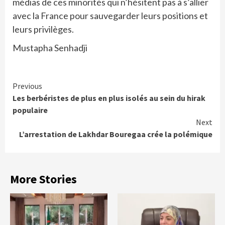
médias de ces minorités qui n’hésitent pas à s’allier
avec la France pour sauvegarder leurs positions et
leurs privilèges.
Mustapha Senhadji
Continue
Previous
Les berbéristes de plus en plus isolés au sein du hirak
Reading
populaire
Next
L’arrestation de Lakhdar Bouregaa crée la polémique
More Stories