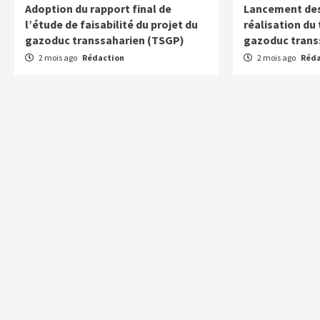
Adoption du rapport final de
Lancement des
l’étude de faisabilité du projet du
réalisation du
gazoduc transsaharien (TSGP)
gazoduc trans
2 mois ago
Rédaction
2 mois ago
Réda