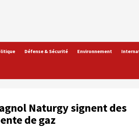
litique
Défense & Sécurité
Environnement
Interna
pagnol Naturgy signent des
vente de gaz