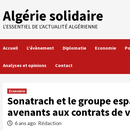
Skip
Algérie solidaire
to
content
L'ESSENTIEL DE L'ACTUALITÉ ALGÉRIENNE
Accueil
L’évènement
Diplomatie
Economie
Po
Analyses et opinions
Contact
Economie
Sonatrach et le groupe es
avenants aux contrats de 
6 ans ago
Rédaction