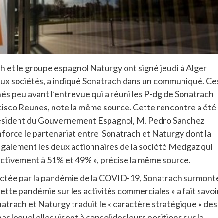
et le groupe espagnol Naturgy ont signé jeudi à Alger
deux sociétés, a indiqué Sonatrach dans un communiqué. Ce
és peu avant l’entrevue qui a réuni les P-dg de Sonatrach
isco Reunes, note la même source. Cette rencontre a été
 Président du Gouvernement Espagnol, M. Pedro Sanchez
force le partenariat entre Sonatrach et Naturgy dont la
également les deux actionnaires de la société Medgaz qui
spectivement à 51% et 49% », précise la même source.
mpactée par la pandémie de la COVID-19, Sonatrach surmont
cette pandémie sur les activités commerciales » a fait savoi
natrach et Naturgy traduit le « caractère stratégique » des
ar lequel elles visent à consolider leurs positions sur le