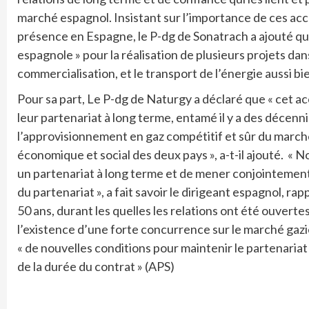
marché espagnol. Insistant sur l’importance de ces ac
présence en Espagne, le P-dg de Sonatrach a ajouté que
espagnole » pour la réalisation de plusieurs projets dans
commercialisation, et le transport de l’énergie aussi b
Pour sa part, Le P-dg de Naturgy a déclaré que « cet 
leur partenariat à long terme, entamé il y a des décenni
l’approvisionnement en gaz compétitif et sûr du march
économique et social des deux pays », a-t-il ajouté. « 
un partenariat à long terme et de mener conjointement de
du partenariat », a fait savoir le dirigeant espagnol, r
50 ans, durant les quelles les relations ont été ouvertes
l’existence d’une forte concurrence sur le marché gazi
« de nouvelles conditions pour maintenir le partenariat
de la durée du contrat » (APS)