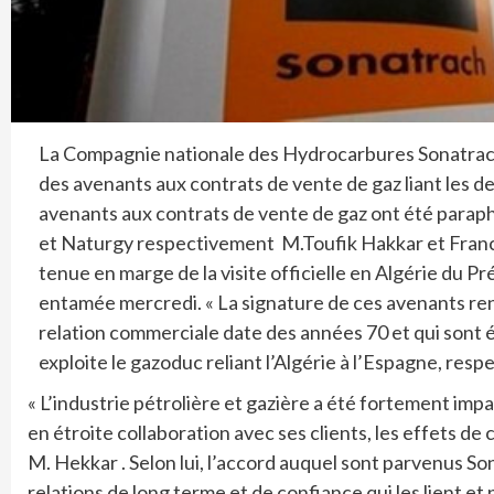
La Compagnie nationale des Hydrocarbures Sonatrach 
des avenants aux contrats de vente de gaz liant les 
avenants aux contrats de vente de gaz ont été paraph
et Naturgy respectivement M.Toufik Hakkar et Franc
tenue en marge de la visite officielle en Algérie du
entamée mercredi. « La signature de ces avenants ren
relation commerciale date des années 70 et qui sont 
exploite le gazoduc reliant l’Algérie à l’Espagne, re
« L’industrie pétrolière et gazière a été fortement i
en étroite collaboration avec ses clients, les effets de 
M. Hekkar . Selon lui, l’accord auquel sont parvenus So
relations de long terme et de confiance qui les lient et p