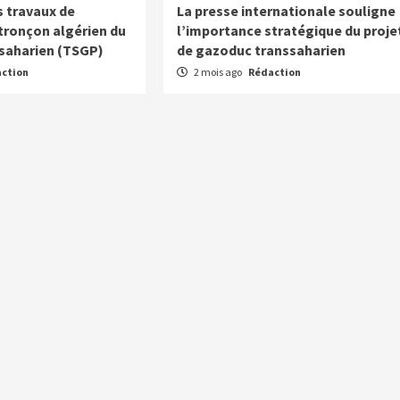
 travaux de
La presse internationale souligne
 tronçon algérien du
l’importance stratégique du proje
saharien (TSGP)
de gazoduc transsaharien
ction
2 mois ago
Rédaction