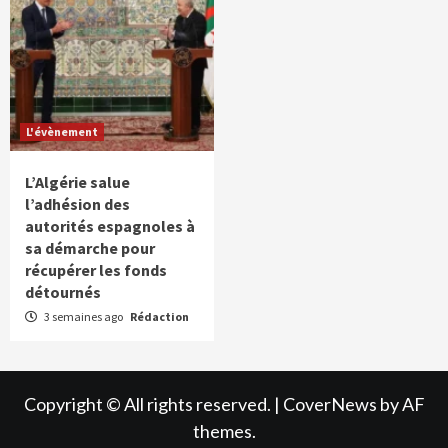
L'évènement
L’Algérie salue
l’adhésion des
autorités espagnoles à
sa démarche pour
récupérer les fonds
détournés
3 semaines ago
Rédaction
Copyright © All rights reserved.
|
CoverNews
by AF
themes.