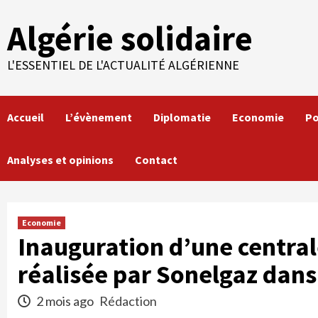
Skip
Algérie solidaire
to
content
L'ESSENTIEL DE L'ACTUALITÉ ALGÉRIENNE
Accueil
L’évènement
Diplomatie
Economie
Po
Analyses et opinions
Contact
Economie
Inauguration d’une central
réalisée par Sonelgaz dans
2 mois ago
Rédaction