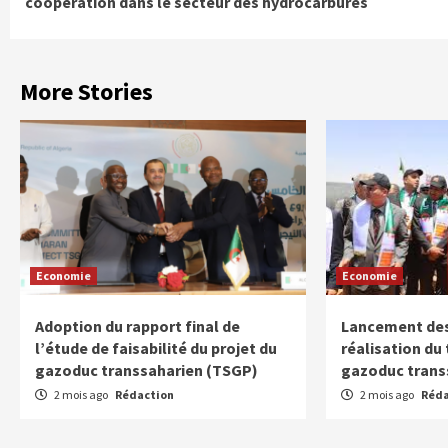
coopération dans le secteur des hydrocarbures
More Stories
Economie
Economie
Adoption du rapport final de
Lancement des
l’étude de faisabilité du projet du
réalisation du
gazoduc transsaharien (TSGP)
gazoduc trans
2 mois ago
Rédaction
2 mois ago
Réda