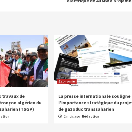
électrique de 40 MW à N’djam
Economie
 travaux de
La presse internationale souligne
 tronçon algérien du
l’importance stratégique du proje
saharien (TSGP)
de gazoduc transsaharien
ction
2 mois ago
Rédaction