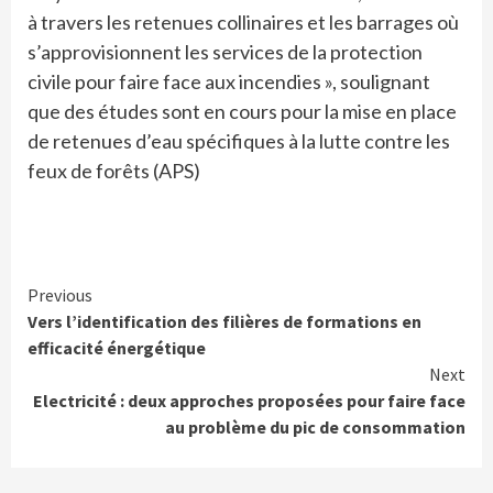
à travers les retenues collinaires et les barrages où
s’approvisionnent les services de la protection
civile pour faire face aux incendies », soulignant
que des études sont en cours pour la mise en place
de retenues d’eau spécifiques à la lutte contre les
feux de forêts (APS)
Continue
Previous
Vers l’identification des filières de formations en
Reading
efficacité énergétique
Next
Electricité : deux approches proposées pour faire face
au problème du pic de consommation