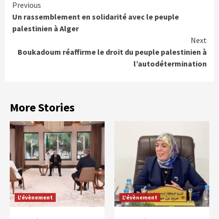
Continue
Previous
Un rassemblement en solidarité avec le peuple
Reading
palestinien à Alger
Next
Boukadoum réaffirme le droit du peuple palestinien à
l’autodétermination
More Stories
L'évènement
L'évènement