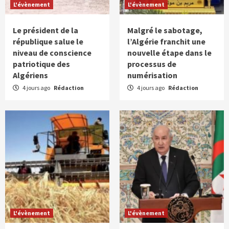
L'évènement
L'évènement
Le président de la
Malgré le sabotage,
république salue le
l’Algérie franchit une
niveau de conscience
nouvelle étape dans le
patriotique des
processus de
Algériens
numérisation
4 jours ago
Rédaction
4 jours ago
Rédaction
L'évènement
L'évènement