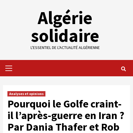
Skip
Algérie
to
content
solidaire
L'ESSENTIEL DE L'ACTUALITÉ ALGÉRIENNE
Primary
Menu
Analyses et opinions
Pourquoi le Golfe craint-
il l’après-guerre en Iran ?
Par Dania Thafer et Rob