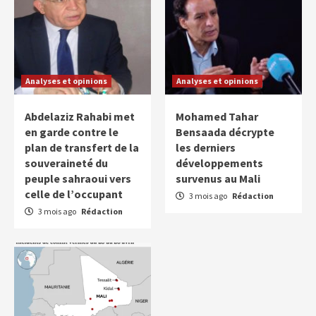
Analyses et opinions
Analyses et opinions
Abdelaziz Rahabi met
Mohamed Tahar
en garde contre le
Bensaada décrypte
plan de transfert de la
les derniers
souveraineté du
développements
peuple sahraoui vers
survenus au Mali
celle de l’occupant
3 mois ago
Rédaction
3 mois ago
Rédaction