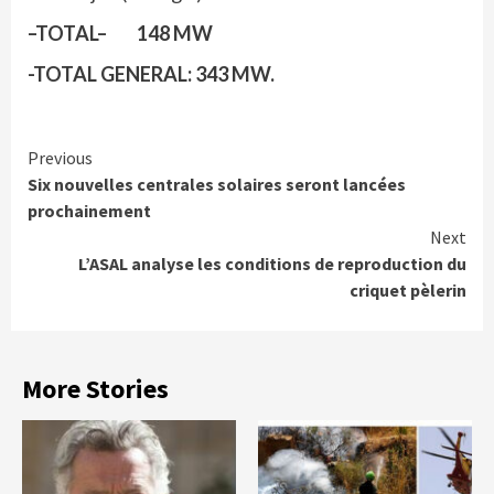
–TOTAL– 148 MW
-TOTAL GENERAL: 343 MW.
Continue
Previous
Six nouvelles centrales solaires seront lancées
Reading
prochainement
Next
L’ASAL analyse les conditions de reproduction du
criquet pèlerin
More Stories