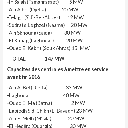
-In Salah (Tamanrasset) 5 MW
-Ain Albel (Djelfa) 20 MW
-Telagh (Sidi-Bel-Abbes) 12 MW
-Sedrate Leghzel (Naama) 20 MW
-Ain Skhouna (Saïda) 30 MW
-El Khnag (Laghouat) 20 MW
-Oued El Kebrit (Souk Ahras) 15 MW
–TOTAL– 147 MW
Capacités des centrales à mettre en service
avant fin 2016
-Aïn Al Bel (Djelfa) 33 MW
-Laghouat 40 MW
-Oued El Ma (Batna) 2 MW
-Labiodh Sidi Chikh (El Bayadh) 23 MW
-Aïn El Melh (M’sila) 20 MW
-El Hedjira (Ouargla) 30 MW