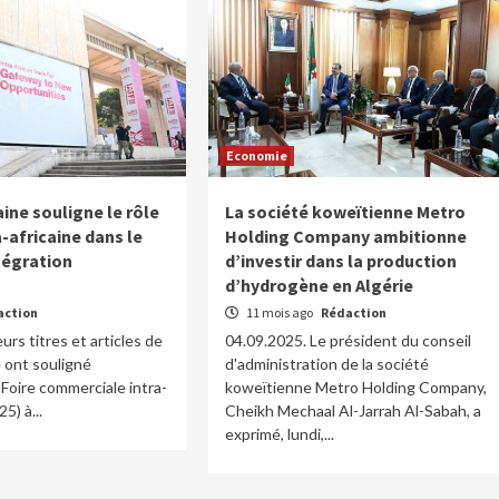
Economie
aine souligne le rôle
La société koweïtienne Metro
a-africaine dans le
Holding Company ambitionne
tégration
d’investir dans la production
d’hydrogène en Algérie
action
11 mois ago
Rédaction
urs titres et articles de
04.09.2025. Le président du conseil
e ont souligné
d'administration de la société
 Foire commerciale intra-
koweïtienne Metro Holding Company,
5) à...
Cheikh Mechaal Al-Jarrah Al-Sabah, a
exprimé, lundi,...