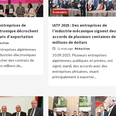
Economie
 entreprises de
IATF 2025 : Des entreprises de
ectronique décrochent
l’industrie mécanique signent des
rats d’exportation
accords de plusieurs centaines de
millions de dollars
action
11 mois ago
Rédaction
ntreprises algériennes
dustries électroniques
10.09.2025. Plusieurs entreprises
ocher des contrats de
algériennes, publiques et privées, ont
s millions de...
signé, mardi, des accords avec des
entreprises africaines, visant
principalement à exporter...