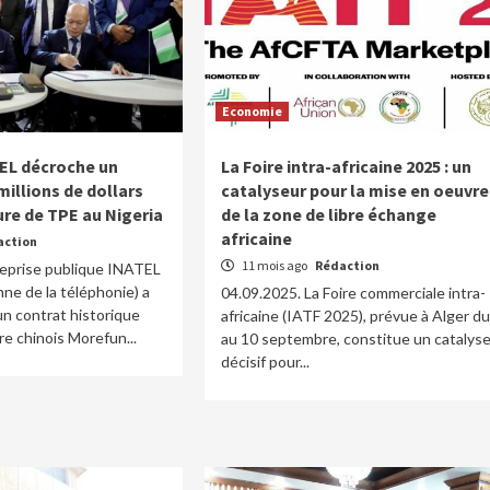
Economie
TEL décroche un
La Foire intra-africaine 2025 : un
millions de dollars
catalyseur pour la mise en oeuvre
ure de TPE au Nigeria
de la zone de libre échange
africaine
action
11 mois ago
Rédaction
reprise publique INATEL
nne de la téléphonie) a
04.09.2025. La Foire commerciale intra-
un contrat historique
africaine (IATF 2025), prévue à Alger du
re chinois Morefun...
au 10 septembre, constitue un catalys
décisif pour...