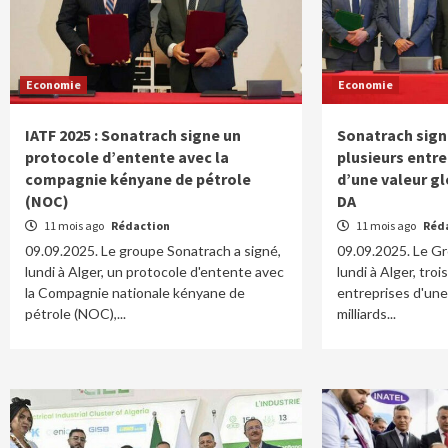
Economie
Economie
IATF 2025 : Sonatrach signe un
Sonatrach sign
protocole d’entente avec la
plusieurs entre
compagnie kényane de pétrole
d’une valeur gl
(NOC)
DA
11 mois ago
Rédaction
11 mois ago
Réd
09.09.2025. Le groupe Sonatrach a signé,
09.09.2025. Le Gr
lundi à Alger, un protocole d'entente avec
lundi à Alger, tro
la Compagnie nationale kényane de
entreprises d'une
pétrole (NOC),...
milliards...