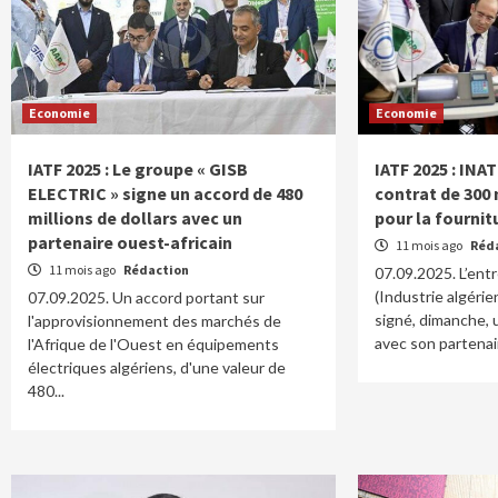
Economie
Economie
IATF 2025 : Le groupe « GISB
IATF 2025 : INA
ELECTRIC » signe un accord de 480
contrat de 300 
millions de dollars avec un
pour la fournit
partenaire ouest-africain
11 mois ago
Réd
11 mois ago
Rédaction
07.09.2025. L’ent
(Industrie algérie
07.09.2025. Un accord portant sur
signé, dimanche, 
l'approvisionnement des marchés de
avec son partenai
l'Afrique de l'Ouest en équipements
électriques algériens, d'une valeur de
480...