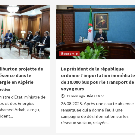
Economie
liburton projette de
Le président de la république
résence dans le
ordonne l’importation immédiate
ergie en Algérie
de 10.000 bus pour le transport de
voyageurs
action
12 mois ago
Rédaction
istre d'Etat, ministre de
nes et des Energies
26.08.2025. Après une courte absence
ohamed Arkab, a reçu,
remarquée qui a donné lieu à une
ident...
campagne de désinformation sur les
réseaux sociaux, relayée...