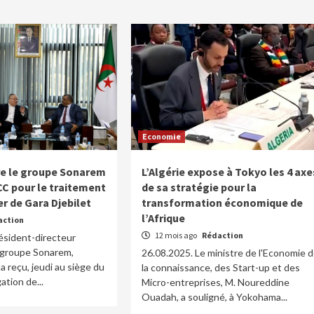
Economie
re le groupe Sonarem
L’Algérie expose à Tokyo les 4 axe
CC pour le traitement
de sa stratégie pour la
er de Gara Djebilet
transformation économique de
l’Afrique
action
12 mois ago
Rédaction
ésident-directeur
 groupe Sonarem,
26.08.2025. Le ministre de l'Economie 
a reçu, jeudi au siège du
la connaissance, des Start-up et des
ation de...
Micro-entreprises, M. Noureddine
Ouadah, a souligné, à Yokohama...