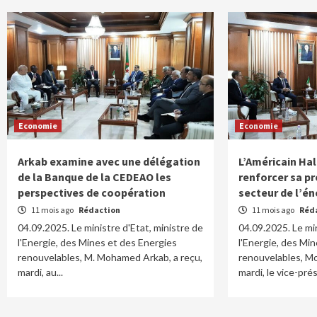
Economie
Economie
Arkab examine avec une délégation
L’Américain Hal
de la Banque de la CEDEAO les
renforcer sa p
perspectives de coopération
secteur de l’én
11 mois ago
Rédaction
11 mois ago
Réd
04.09.2025. Le ministre d'Etat, ministre de
04.09.2025. Le min
l'Energie, des Mines et des Energies
l'Energie, des Mi
renouvelables, M. Mohamed Arkab, a reçu,
renouvelables, M
mardi, au...
mardi, le vice-prés