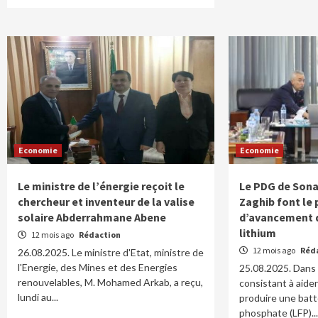
Economie
Economie
Le ministre de l’énergie reçoit le
Le PDG de Sona
chercheur et inventeur de la valise
Zaghib font le 
solaire Abderrahmane Abene
d’avancement d
lithium
12 mois ago
Rédaction
12 mois ago
Réd
26.08.2025. Le ministre d'Etat, ministre de
l'Energie, des Mines et des Energies
25.08.2025. Dans 
renouvelables, M. Mohamed Arkab, a reçu,
consistant à aider
lundi au...
produire une batte
phosphate (LFP)..