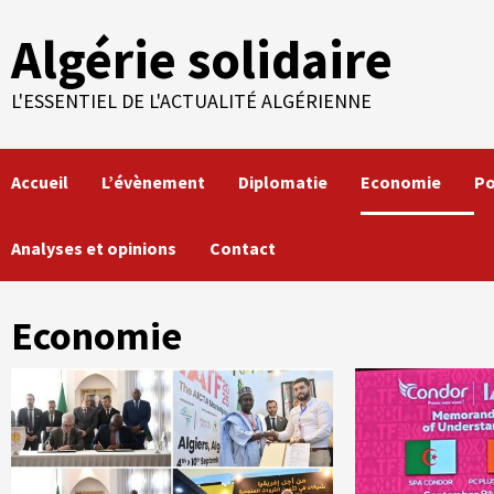
Skip
Algérie solidaire
to
content
L'ESSENTIEL DE L'ACTUALITÉ ALGÉRIENNE
Accueil
L’évènement
Diplomatie
Economie
Po
Analyses et opinions
Contact
Economie