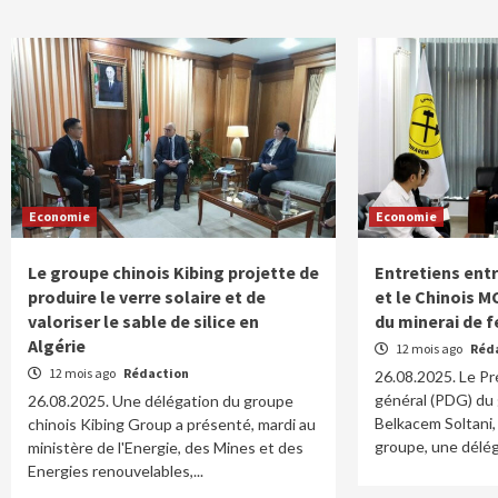
Economie
Economie
Le groupe chinois Kibing projette de
Entretiens ent
produire le verre solaire et de
et le Chinois M
valoriser le sable de silice en
du minerai de f
Algérie
12 mois ago
Réd
12 mois ago
Rédaction
26.08.2025. Le Pr
général (PDG) du
26.08.2025. Une délégation du groupe
Belkacem Soltani, 
chinois Kibing Group a présenté, mardi au
groupe, une délég
ministère de l'Energie, des Mines et des
Energies renouvelables,...