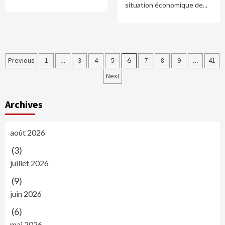
situation économique de...
Navigation
Previous
1
…
3
4
5
6
7
8
9
…
41
des
Next
articles
Archives
août 2026
(3)
juillet 2026
(9)
juin 2026
(6)
mai 2026