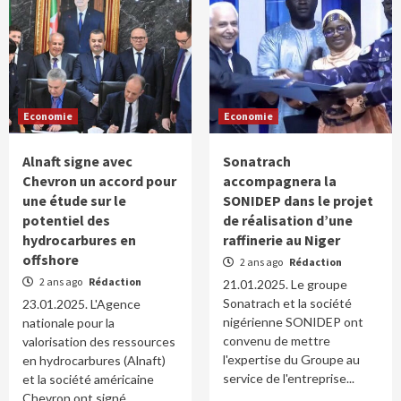
Economie
Economie
Alnaft signe avec
Sonatrach
Chevron un accord pour
accompagnera la
une étude sur le
SONIDEP dans le projet
potentiel des
de réalisation d’une
hydrocarbures en
raffinerie au Niger
offshore
2 ans ago
Rédaction
2 ans ago
Rédaction
21.01.2025. Le groupe
Sonatrach et la société
23.01.2025. L'Agence
nigérienne SONIDEP ont
nationale pour la
convenu de mettre
valorisation des ressources
l'expertise du Groupe au
en hydrocarbures (Alnaft)
service de l'entreprise...
et la société américaine
Chevron ont signé,