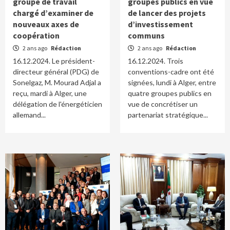
groupe de travail
groupes publics en vue
chargé d’examiner de
de lancer des projets
nouveaux axes de
d’investissement
coopération
communs
2 ans ago
Rédaction
2 ans ago
Rédaction
16.12.2024. Le président-
16.12.2024. Trois
directeur général (PDG) de
conventions-cadre ont été
Sonelgaz, M. Mourad Adjal a
signées, lundi à Alger, entre
reçu, mardi à Alger, une
quatre groupes publics en
délégation de l'énergéticien
vue de concrétiser un
allemand...
partenariat stratégique...