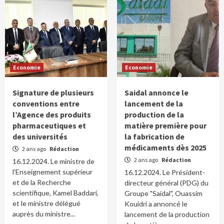
Economie
Economie
Signature de plusieurs
Saidal annonce le
conventions entre
lancement de la
l’Agence des produits
production de la
pharmaceutiques et
matière première pour
des universités
la fabrication de
médicaments dès 2025
2 ans ago
Rédaction
2 ans ago
Rédaction
16.12.2024. Le ministre de
l'Enseignement supérieur
16.12.2024. Le Président-
et de la Recherche
directeur général (PDG) du
scientifique, Kamel Baddari,
Groupe "Saidal", Ouassim
et le ministre délégué
Kouidri a annoncé le
auprès du ministre...
lancement de la production