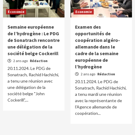
Economie
Economie
Semaine européenne
Examen des
de l’hydrogène : Le PDG
opportunités de
de Sonatrach rencontre
coopération algéro-
une délégation de la
allemande dans le
société belge Cockerill
cadre de la semaine
européenne de
2 ans ago
Rédaction
l’hydrogène
20.11.2024. Le PDG de
2 ans ago
Rédaction
Sonatrach, Rachid Hachichi,
a tenu une réunion avec
20.11.2024. Le PDG de
une délégation de la
Sonatrach, Rachid Hachichi,
société belge "John
a tenu mardi une réunion
Cockerill",...
avec la représentante de
l'Agence allemande de
coopération...