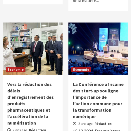
de la matière...
Economie
Economie
Vers la réduction des
La Conférence africaine
délais
des start-up souligne
d’enregistrement des
l’importance de
produits
l’action commune pour
pharmaceutiques et
la transformation
l’accélération de la
numérique
numérisation
2 ans ago
Rédaction
2 ans ago
Rédaction
15.12.2024. Des ministres