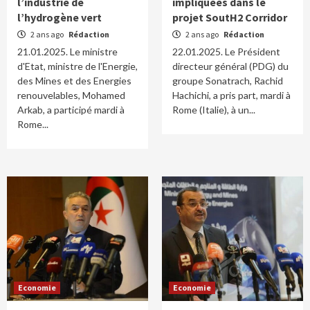
l’industrie de
impliquées dans le
l’hydrogène vert
projet SoutH2 Corridor
2 ans ago
Rédaction
2 ans ago
Rédaction
21.01.2025. Le ministre
22.01.2025. Le Président
d'Etat, ministre de l'Energie,
directeur général (PDG) du
des Mines et des Energies
groupe Sonatrach, Rachid
renouvelables, Mohamed
Hachichi, a pris part, mardi à
Arkab, a participé mardi à
Rome (Italie), à un...
Rome...
Economie
Economie