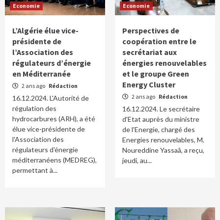
Economie
Economie
L’Algérie élue vice-
Perspectives de
présidente de
coopération entre le
l’Association des
secrétariat aux
régulateurs d’énergie
énergies renouvelables
en Méditerranée
et le groupe Green
Energy Cluster
2 ans ago
Rédaction
2 ans ago
Rédaction
16.12.2024. L'Autorité de
régulation des
16.12.2024. Le secrétaire
hydrocarbures (ARH), a été
d'Etat auprès du ministre
élue vice-présidente de
de l'Energie, chargé des
l'Association des
Energies renouvelables, M.
régulateurs d'énergie
Noureddine Yassaâ, a reçu,
méditerranéens (MEDREG),
jeudi, au...
permettant à...