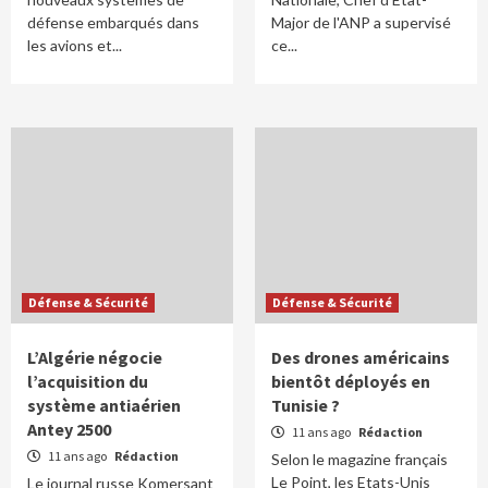
défense embarqués dans
Major de l'ANP a supervisé
les avions et...
ce...
Défense & Sécurité
Défense & Sécurité
L’Algérie négocie
Des drones américains
l’acquisition du
bientôt déployés en
système antiaérien
Tunisie ?
Antey 2500
11 ans ago
Rédaction
11 ans ago
Rédaction
Selon le magazine français
Le Point, les Etats-Unis
Le journal russe Komersant