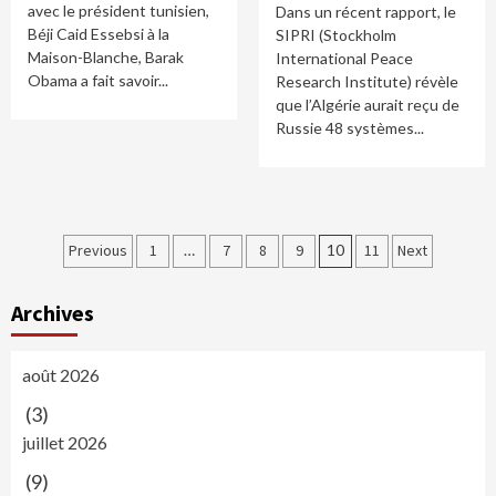
avec le président tunisien,
Dans un récent rapport, le
Béji Caid Essebsi à la
SIPRI (Stockholm
Maison-Blanche, Barak
International Peace
Obama a fait savoir...
Research Institute) révèle
que l’Algérie aurait reçu de
Russie 48 systèmes...
Navigation
Previous
1
…
7
8
9
10
11
Next
des
Archives
articles
août 2026
(3)
juillet 2026
(9)