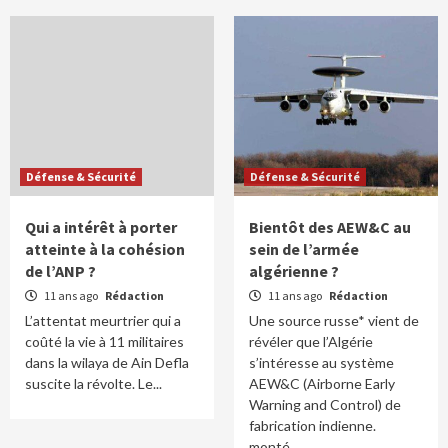
Défense & Sécurité
Défense & Sécurité
Qui a intérêt à porter
Bientôt des AEW&C au
atteinte à la cohésion
sein de l’armée
de l’ANP ?
algérienne ?
11 ans ago
Rédaction
11 ans ago
Rédaction
L’attentat meurtrier qui a
Une source russe* vient de
coûté la vie à 11 militaires
révéler que l’Algérie
dans la wilaya de Ain Defla
s’intéresse au système
suscite la révolte. Le...
AEW&C (Airborne Early
Warning and Control) de
fabrication indienne.
monté...