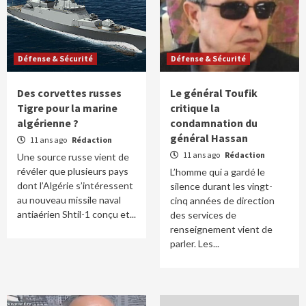
Défense & Sécurité
Défense & Sécurité
Des corvettes russes
Le général Toufik
Tigre pour la marine
critique la
algérienne ?
condamnation du
général Hassan
11 ans ago
Rédaction
11 ans ago
Rédaction
Une source russe vient de
révéler que plusieurs pays
L’homme qui a gardé le
dont l’Algérie s’intéressent
silence durant les vingt-
au nouveau missile naval
cinq années de direction
antiaérien Shtil-1 conçu et...
des services de
renseignement vient de
parler. Les...