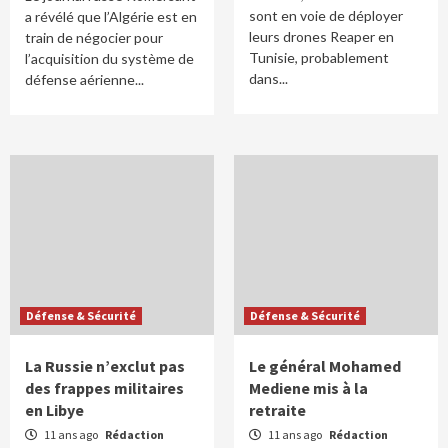
sont en voie de déployer
a révélé que l’Algérie est en
leurs drones Reaper en
train de négocier pour
Tunisie, probablement
l’acquisition du système de
dans...
défense aérienne...
Défense & Sécurité
Défense & Sécurité
La Russie n’exclut pas
Le général Mohamed
des frappes militaires
Mediene mis à la
en Libye
retraite
11 ans ago
Rédaction
11 ans ago
Rédaction