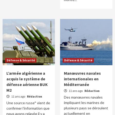
Défense & Sécurité
Défense & Sécurité
L’armée algérienne a
Manœuvres navales
acquis le système de
internationales en
défense aérienne BUK
Méditerranée
M2
11 ans ago
Rédaction
11 ans ago
Rédaction
Des manœuvres navales
impliquant les marines de
Une source russe* vient de
plusieurs pays se déroulent
confirmer l’information que
actuellement en
nous avons relayée il y a