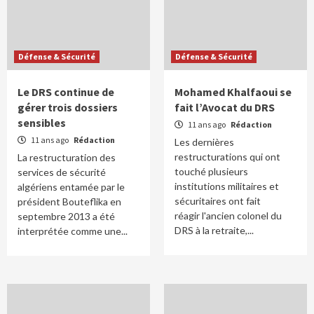
Défense & Sécurité
Défense & Sécurité
Le DRS continue de
Mohamed Khalfaoui se
gérer trois dossiers
fait l’Avocat du DRS
sensibles
11 ans ago
Rédaction
11 ans ago
Rédaction
Les dernières
restructurations qui ont
La restructuration des
touché plusieurs
services de sécurité
institutions militaires et
algériens entamée par le
sécuritaires ont fait
président Bouteflika en
réagir l'ancien colonel du
septembre 2013 a été
DRS à la retraite,...
interprétée comme une...