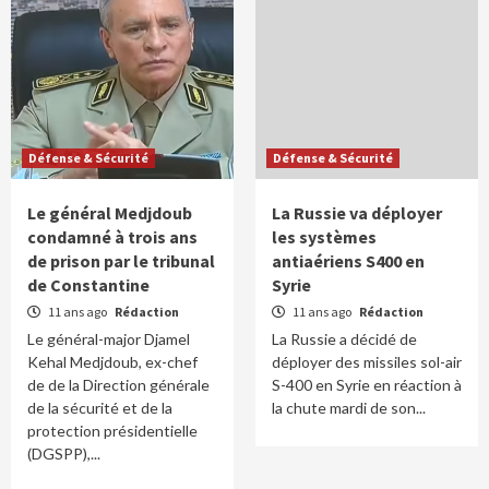
Défense & Sécurité
Défense & Sécurité
Le général Medjdoub
La Russie va déployer
condamné à trois ans
les systèmes
de prison par le tribunal
antiaériens S400 en
de Constantine
Syrie
11 ans ago
Rédaction
11 ans ago
Rédaction
Le général-major Djamel
La Russie a décidé de
Kehal Medjdoub, ex-chef
déployer des missiles sol-air
de de la Direction générale
S-400 en Syrie en réaction à
de la sécurité et de la
la chute mardi de son...
protection présidentielle
(DGSPP),...