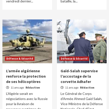
vendredi dernier...
bataille, la...
Défense & Sécurité
Défense & Sécurité
L’armée algérienne
Gaïd-Salah supervise
renforce la protection
l’accostage de la
de ses hélicoptères
corvette Adhafer
11 ans ago
Rédaction
11 ans ago
Rédaction
L’Algérie serait en
Le Général de Corps
négociations avec la Russie
d'Armée Ahmed Gaïd Salah,
pour la livraison de
Vice-Ministre de la Défense
nouveaux systèmes de
Nationale, Chef d'Etat-