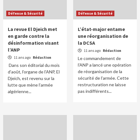
Défense & Sécurité
Défense & Sécurité
La revue El Djeich met
L’état-major entame
en garde contre la
une réorganisation de
désinformation visant
la DCSA
l’ANP
11 ans ago
Rédaction
11 ans ago
Rédaction
Le commandement de
l'ANP a lancé une opération
Dans son éditorial du mois
de réorganisation de la
d’août, l’organe de l’ANP, El
sécurité de l'armée. Cette
Djeich, est revenu sur la
restructuration ne laisse
lutte que mène l’armée
pas indifférents...
algérienne...