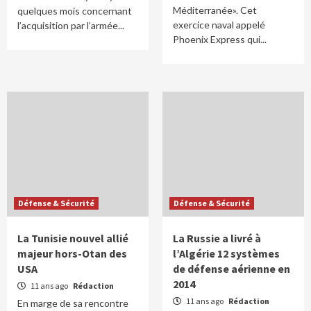
Méditerranée». Cet
quelques mois concernant
exercice naval appelé
l’acquisition par l’armée...
Phoenix Express qui...
Défense & Sécurité
Défense & Sécurité
La Tunisie nouvel allié
La Russie a livré à
majeur hors-Otan des
l’Algérie 12 systèmes
USA
de défense aérienne en
2014
11 ans ago
Rédaction
11 ans ago
Rédaction
En marge de sa rencontre