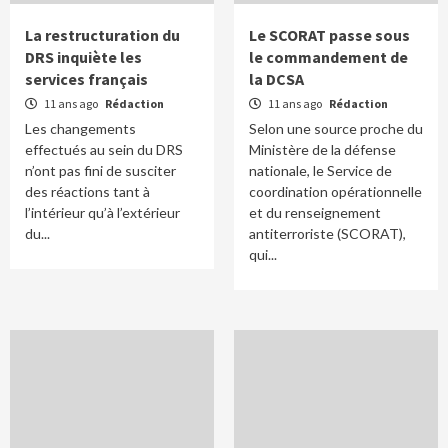
La restructuration du
Le SCORAT passe sous
DRS inquiète les
le commandement de
services français
la DCSA
11 ans ago
Rédaction
11 ans ago
Rédaction
Les changements
Selon une source proche du
effectués au sein du DRS
Ministère de la défense
n’ont pas fini de susciter
nationale, le Service de
des réactions tant à
coordination opérationnelle
l’intérieur qu’à l’extérieur
et du renseignement
du...
antiterroriste (SCORAT),
qui...