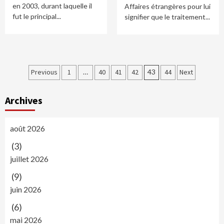
en 2003, durant laquelle il
Affaires étrangères pour lui
fut le principal...
signifier que le traitement...
Navigation
Previous
1
…
40
41
42
43
44
Next
des
Archives
articles
août 2026
(3)
juillet 2026
(9)
juin 2026
(6)
mai 2026