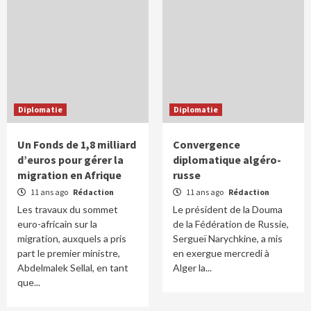
Diplomatie
Diplomatie
Un Fonds de 1,8 milliard
Convergence
d’euros pour gérer la
diplomatique algéro-
migration en Afrique
russe
11 ans ago
Rédaction
11 ans ago
Rédaction
Les travaux du sommet
Le président de la Douma
euro-africain sur la
de la Fédération de Russie,
migration, auxquels a pris
Sergueï Narychkine, a mis
part le premier ministre,
en exergue mercredi à
Abdelmalek Sellal, en tant
Alger la...
que...