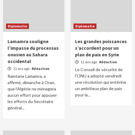
Diplomatie
Diplomatie
Lamamra souligne
Les grandes puissances
l’impasse du processus
s’accordent pour un
onusien au Sahara
plan de paix en Syrie
occidental
11 ans ago
Rédaction
11 ans ago
Rédaction
Le Conseil de sécurité de
l'ONU a adopté vendredi
Ramtane Lamamra, a
une résolution qui entérine
affirmé, dimanche à Oran,
un ambitieux plan de paix
que l’Algérie ne ménagera
pour la...
aucun effort pour appuyer
les efforts du Secrétaire
général...