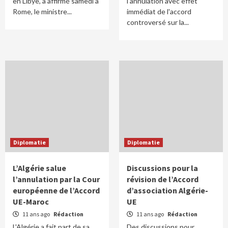
en Libye, a affirmé samedi à
l'annulation avec effet
Rome, le ministre...
immédiat de l'accord
controversé sur la...
Diplomatie
Diplomatie
L’Algérie salue
Discussions pour la
l’annulation par la Cour
révision de l’Accord
européenne de l’Accord
d’association Algérie-
UE-Maroc
UE
11 ans ago
Rédaction
11 ans ago
Rédaction
L'Algérie a fait part de sa
Des discussions pour