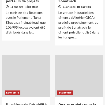
porteurs de projets
Sonatrach
11 ans ago
Rédaction
11 ans ago
Rédaction
Le ministre des Relations
Le groupe industriel des
avec le Parlement, Tahar
ciments d’Algérie (GICA)
Khaoua, a indiqué jeudi que
produira prochainement, au
106.995 locaux avaient été
profit de Sonatrach, le
distribués dans le...
ciment pétrolier utilisé dans
les forages,...
Economie
Economie
Une étude de faisabilité
Quatre projets pour la