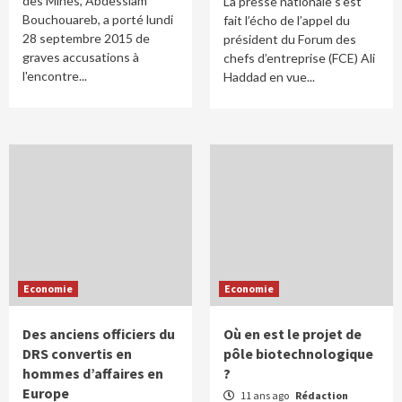
des Mines, Abdesslam
La presse nationale s’est
Bouchouareb, a porté lundi
fait l’écho de l’appel du
28 septembre 2015 de
président du Forum des
graves accusations à
chefs d’entreprise (FCE) Ali
l'encontre...
Haddad en vue...
Economie
Economie
Des anciens officiers du
Où en est le projet de
DRS convertis en
pôle biotechnologique
hommes d’affaires en
?
Europe
11 ans ago
Rédaction