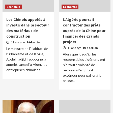
Economie
Economie
Les Chinois appelés à
L’Algérie pourrait
investir dans le secteur
contracter des prêts
des matériaux de
auprès de la Chine pour
construction
financer des grands
projets
11 ans ago
Rédaction
11 ans ago
Rédaction
Le ministre de l'Habitat, de
l'urbanisme et de la ville,
Alors que jusqu’ici les
Abdelmadjid Tebboune, a
responsables algériens ont
appelé, samedi à Alger, les
nié toute volonté de
entreprises chinoises...
recourir à l’emprunt
extérieur pour pallier à la
baisse...