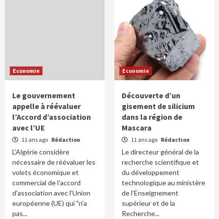
Economie
Economie
Le gouvernement
Découverte d’un
appelle à réévaluer
gisement de silicium
l’Accord d’association
dans la région de
avec l’UE
Mascara
11 ans ago
Rédaction
11 ans ago
Rédaction
L'Algérie considère
Le directeur général de la
nécessaire de réévaluer les
recherche scientifique et
volets économique et
du développement
commercial de l'accord
technologique au ministère
d'association avec l'Union
de l’Enseignement
européenne (UE) qui "n'a
supérieur et de la
pas...
Recherche...