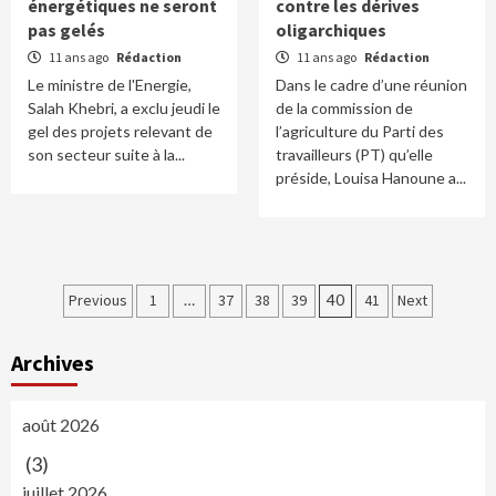
énergétiques ne seront
contre les dérives
pas gelés
oligarchiques
11 ans ago
Rédaction
11 ans ago
Rédaction
Le ministre de l'Energie,
Dans le cadre d’une réunion
Salah Khebri, a exclu jeudi le
de la commission de
gel des projets relevant de
l’agriculture du Parti des
son secteur suite à la...
travailleurs (PT) qu’elle
préside, Louisa Hanoune a...
Navigation
Previous
1
…
37
38
39
40
41
Next
des
Archives
articles
août 2026
(3)
juillet 2026