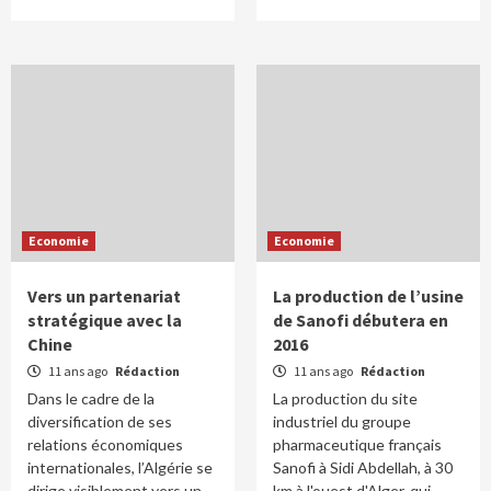
Economie
Economie
Vers un partenariat
La production de l’usine
stratégique avec la
de Sanofi débutera en
Chine
2016
11 ans ago
Rédaction
11 ans ago
Rédaction
Dans le cadre de la
La production du site
diversification de ses
industriel du groupe
relations économiques
pharmaceutique français
internationales, l’Algérie se
Sanofi à Sidi Abdellah, à 30
dirige visiblement vers un
km à l'ouest d'Alger, qui...