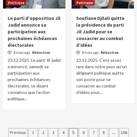
Politique
Politique
Le parti d’opposition Jil
Soufiane Djilali quitte
Jadid annonce sa
la présidence du parti
participation aux
Jil Jadid pour se
prochaines échéances
consacrer au combat
électorales
d’idées
8 mois ago
Rédaction
8 mois ago
Rédaction
23.12.2025. Le parti Jil Jadid
23.12.2025. C'est assez
a annoncé, samedi, sa
rare dans notre pays qu'un
participation aux
dirigeant politique quitte
prochaines échéances
son poste pour se
électorales, se disant
consacrer au combat
convaincu que l'action
d'idées pour...
politique...
Navigation
Previous
1
2
3
4
5
6
7
8
…
166