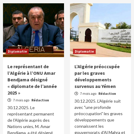
Diplomatie
Diplomatie
Le représentant de
L’Algérie préoccupée
l’Algérie à l’ONU Amar
par les graves
Bendjama désigné
développements
« diplomate de l’année
survenus au Yémen
2025 »
7 mois ago
Rédaction
7 mois ago
Rédaction
30.12.2025. L'Algérie suit
avec "une profonde
30.12.2025. Le
préoccupation" les graves
représentant permanent
développements que
de l'Algérie auprès des
connaissent les
Nations unies, M. Amar
gouvernorats d'Al Mahra et
Bendjama, a été désigné