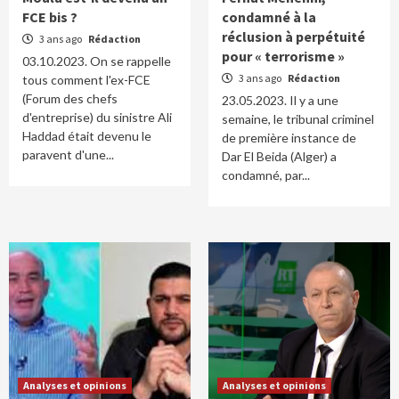
FCE bis ?
condamné à la
réclusion à perpétuité
3 ans ago
Rédaction
pour « terrorisme »
03.10.2023. On se rappelle
3 ans ago
Rédaction
tous comment l'ex-FCE
(Forum des chefs
23.05.2023. Il y a une
d'entreprise) du sinistre Ali
semaine, le tribunal criminel
Haddad était devenu le
de première instance de
paravent d'une...
Dar El Beida (Alger) a
condamné, par...
Analyses et opinions
Analyses et opinions