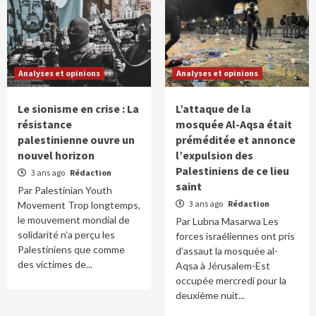
Analyses et opinions
Analyses et opinions
Le sionisme en crise : La
L’attaque de la
résistance
mosquée Al-Aqsa était
palestinienne ouvre un
préméditée et annonce
nouvel horizon
l’expulsion des
Palestiniens de ce lieu
3 ans ago
Rédaction
saint
Par Palestinian Youth
3 ans ago
Rédaction
Movement Trop longtemps,
le mouvement mondial de
Par Lubna Masarwa Les
solidarité n’a perçu les
forces israéliennes ont pris
Palestiniens que comme
d’assaut la mosquée al-
des victimes de...
Aqsa à Jérusalem-Est
occupée mercredi pour la
deuxième nuit...