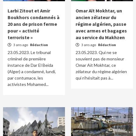
Larbi Zitout et Amir
Omar Aït Mokhtar, un
Boukhors condamnés à
ancien zélateur du
20 ans de prison ferme
régime algérien, passe
pour « activité
avec armes et bagages
terroriste »
au service du Makhzen
3 ans ago
Rédaction
3 ans ago
Rédaction
23.05.2023. Le tribunal
23.05.2023. Qui ne se
criminel de première
souvient pas de monsieur
instance de Dar El Beida
Omar Aït Mokhtar, ce
(Alger) a condamné, lundi,
zélateur du régime algérien
par contumace, les
qui n'hésitait pas à...
activistes Mohamed...