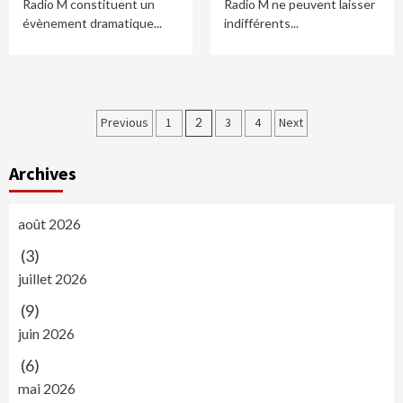
Radio M constituent un
Radio M ne peuvent laisser
évènement dramatique...
indifférents...
Navigation
Previous
1
2
3
4
Next
des
Archives
articles
août 2026
(3)
juillet 2026
(9)
juin 2026
(6)
mai 2026