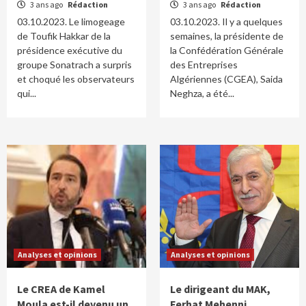
3 ans ago
Rédaction
3 ans ago
Rédaction
03.10.2023. Le limogeage
03.10.2023. Il y a quelques
de Toufik Hakkar de la
semaines, la présidente de
présidence exécutive du
la Confédération Générale
groupe Sonatrach a surpris
des Entreprises
et choqué les observateurs
Algériennes (CGEA), Saida
qui...
Neghza, a été...
Analyses et opinions
Analyses et opinions
Le CREA de Kamel
Le dirigeant du MAK,
Moula est-il devenu un
Ferhat Mehenni,