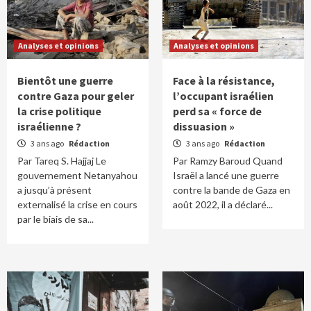
Analyses et opinions
Analyses et opinions
Bientôt une guerre
Face à la résistance,
contre Gaza pour geler
l’occupant israélien
la crise politique
perd sa « force de
israélienne ?
dissuasion »
3 ans ago
Rédaction
3 ans ago
Rédaction
Par Tareq S. Hajjaj Le
Par Ramzy Baroud Quand
gouvernement Netanyahou
Israël a lancé une guerre
a jusqu’à présent
contre la bande de Gaza en
externalisé la crise en cours
août 2022, il a déclaré...
par le biais de sa...