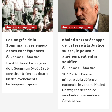
Analyses et opinions
Analyses et opinions
Le Congrès de la
Khaled Nezzar échappe
Soummam : ses enjeux
de justesse à la Justice
et ses conséquences
suisse, le pouvoir
algérien peut enfin
2 ans ago
Rédaction
souffler
Par Afif Haouli Le congrès
3 ans ago
Rédaction
de la Soummam (Août 1956)
constitue à n’en pas douter
30.12.2023. L'ancien
un des évènements
ministre de la défense
historiques majeurs...
nationale, le général Khaled
Nezzar, est décédé ce
vendredi 29 décembre à
Alger. Une...