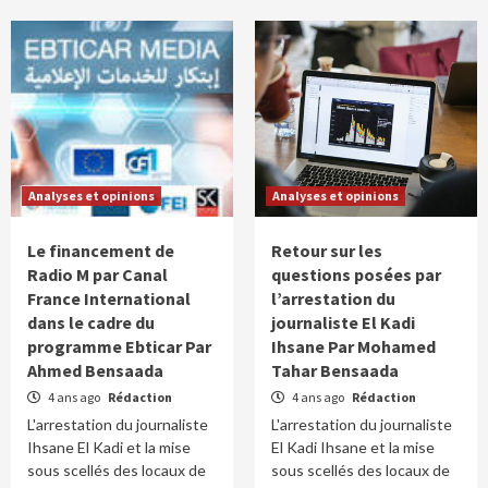
Analyses et opinions
Analyses et opinions
Le financement de
Retour sur les
Radio M par Canal
questions posées par
France International
l’arrestation du
dans le cadre du
journaliste El Kadi
programme Ebticar Par
Ihsane Par Mohamed
Ahmed Bensaada
Tahar Bensaada
4 ans ago
Rédaction
4 ans ago
Rédaction
L'arrestation du journaliste
L'arrestation du journaliste
Ihsane El Kadi et la mise
El Kadi Ihsane et la mise
sous scellés des locaux de
sous scellés des locaux de