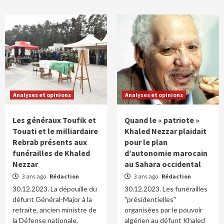
Analyses et opinions
Analyses et opinions
Les généraux Toufik et
Quand le « patriote »
Touati et le milliardaire
Khaled Nezzar plaidait
Rebrab présents aux
pour le plan
funérailles de Khaled
d’autonomie marocain
Nezzar
au Sahara occidental
3 ans ago
Rédaction
3 ans ago
Rédaction
30.12.2023. La dépouille du
30.12.2023. Les funérailles
défunt Général-Major à la
"présidentielles"
retraite, ancien ministre de
organisées par le pouvoir
la Défense nationale,
algérien au défunt Khaled