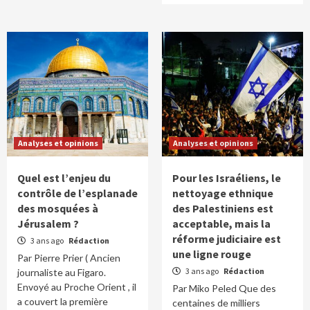
Analyses et opinions
Analyses et opinions
Quel est l’enjeu du
Pour les Israéliens, le
contrôle de l’esplanade
nettoyage ethnique
des mosquées à
des Palestiniens est
Jérusalem ?
acceptable, mais la
réforme judiciaire est
3 ans ago
Rédaction
une ligne rouge
Par Pierre Prier ( Ancien
3 ans ago
Rédaction
journaliste au Figaro.
Envoyé au Proche Orient , il
Par Miko Peled Que des
a couvert la première
centaines de milliers