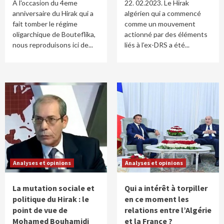
A l'occasion du 4eme
22. 02.2023. Le Hirak
anniversaire du Hirak qui a
algérien qui a commencé
fait tomber le régime
comme un mouvement
oligarchique de Bouteflika,
actionné par des éléments
nous reproduisons ici de...
liés à l’ex-DRS a été...
Analyses et opinions
Analyses et opinions
La mutation sociale et
Qui a intérêt à torpiller
politique du Hirak : le
en ce moment les
point de vue de
relations entre l’Algérie
Mohamed Bouhamidi
et la France ?