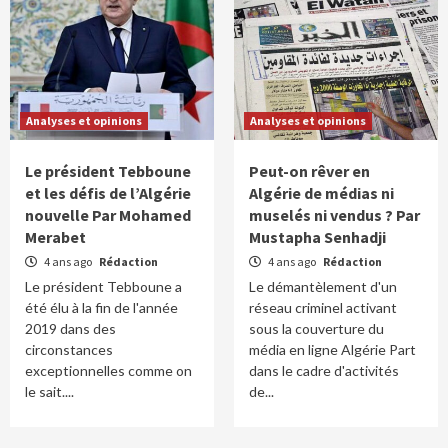
Analyses et opinions
Analyses et opinions
Le président Tebboune
Peut-on rêver en
et les défis de l’Algérie
Algérie de médias ni
nouvelle Par Mohamed
muselés ni vendus ? Par
Merabet
Mustapha Senhadji
4 ans ago
Rédaction
4 ans ago
Rédaction
Le président Tebboune a
Le démantèlement d'un
été élu à la fin de l'année
réseau criminel activant
2019 dans des
sous la couverture du
circonstances
média en ligne Algérie Part
exceptionnelles comme on
dans le cadre d'activités
le sait....
de...